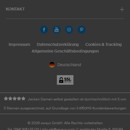
KONTAKT
Impressum
Datenschutzerklärung
Cookies & Tracking
Allgemeine Geschäftsbedingungen
Deutschland
Jacken Damen selbst gestalten ist durchschnittlich mit 5 von
eKomi
5 Sternen ausgezeichnet, auf Grundlage von 3
-Kundenbewertungen
©
2026
owayo GmbH. Alle Rechte vorbehalten
Tel: 0941 890 55 00
|
info-de@owayo.com
| Landshuter Straße 6, 93049