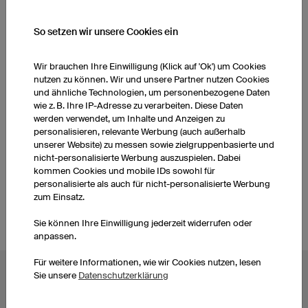
So setzen wir unsere Cookies ein
WEITERE PRODUKTE AUS UNSEREM SORTIMENT
Wir brauchen Ihre Einwilligung (Klick auf 'Ok') um Cookies
nutzen zu können. Wir und unsere Partner nutzen Cookies
Basketballtrikots Kinder
Basketballhosen Kinder
und ähnliche Technologien, um personenbezogene Daten
wie z. B. Ihre IP-Adresse zu verarbeiten. Diese Daten
werden verwendet, um Inhalte und Anzeigen zu
Socken
Basketballhosen Damen
personalisieren, relevante Werbung (auch außerhalb
unserer Website) zu messen sowie zielgruppenbasierte und
nicht-personalisierte Werbung auszuspielen. Dabei
Basketballtrikots Damen
Socken
kommen Cookies und mobile IDs sowohl für
personalisierte als auch für nicht-personalisierte Werbung
zum Einsatz.
Sie können Ihre Einwilligung jederzeit widerrufen oder
anpassen.
Für weitere Informationen, wie wir Cookies nutzen, lesen
Sie unsere
Datenschutzerklärung
BELIEBTE THEMEN
Radtrikots
Esporttrikots