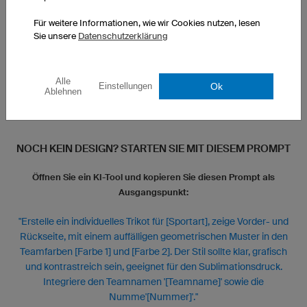
Für weitere Informationen, wie wir Cookies nutzen, lesen
Sie unsere
Datenschutzerklärung
Alle
Ok
Einstellungen
Ablehnen
NOCH KEIN DESIGN? STARTEN SIE MIT DIESEM PROMPT
Öffnen Sie ein KI-Tool und kopieren Sie diesen Prompt als
Ausgangspunkt:
"Erstelle ein individuelles Trikot für [Sportart], zeige Vorder- und
Rückseite, mit einem auffälligen geometrischen Muster in den
Teamfarben [Farbe 1] und [Farbe 2]. Der Stil sollte klar, grafisch
und kontrastreich sein, geeignet für den Sublimationsdruck.
Integriere den Teamnamen '[Teamname]' sowie die
Numme'[Nummer]'."