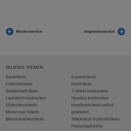
Musterservice
Angebotsservice
BELIEBTE THEMEN
Radtrikots
Esporttrikots
Fußballtrikots
Darttrikots
Basketballtrikots
T-Shirts bedrucken
Laufshirts bedrucken
Hoodies bedrucken
Eishockeytrikots
Handballtrikots selbst
Motocross Trikots
gestalten
Mountainbiketrikots
Trikotsätze Fußballtrikots
Firmenlaufshirts