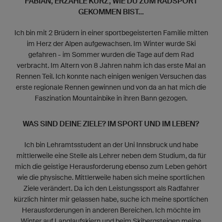
FABIAN, ERZÄHLE KURZ, WIE DU ZUM RADSPORT
GEKOMMEN BIST...
Ich bin mit 2 Brüdern in einer sportbegeisterten Familie mitten
im Herz der Alpen aufgewachsen. Im Winter wurde Ski
gefahren - im Sommer wurden die Tage auf dem Rad
verbracht. Im Altern von 8 Jahren nahm ich das erste Mal an
Rennen Teil. Ich konnte nach einigen wenigen Versuchen das
erste regionale Rennen gewinnen und von da an hat mich die
Faszination Mountainbike in ihren Bann gezogen.
WAS SIND DEINE ZIELE? IM SPORT UND IM LEBEN?
Ich bin Lehramtsstudent an der Uni Innsbruck und habe
mittlerweile eine Stelle als Lehrer neben dem Studium, da für
mich die geistige Herausforderung ebenso zum Leben gehört
wie die physische. Mittlerweile haben sich meine sportlichen
Ziele verändert. Da ich den Leistungssport als Radfahrer
kürzlich hinter mir gelassen habe, suche ich meine sportlichen
Herausforderungen in anderen Bereichen. Ich möchte im
Winter auf Langlaufskiern und beim Skibergsteigen meine