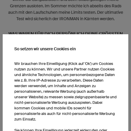
Grenzen ausloten. Im Sommer möchte ich abseits des Rads
auch mit den Laufschuhen meine Limits testen. Der ultimative
Test wird sicherlich der IRONMAN in Kärnten werden.
WAS WAREN FÜR DICH PERSÖNLICH DEINE GRÖSSTEN E
RFOLGE?
So setzen wir unsere Cookies ein
Ich konnte bei Nationalen Meisterschaften Medaillen sammeln,
War bei Weltmeisterschaften im MTB Cross Country (Top 60)
Wir brauchen Ihre Einwilligung (Klick auf 'Ok') um Cookies
und im Marathon (bestes Ergebnis 34.) dabei. Über mehrere
nutzen zu können. Wir und unsere Partner nutzen Cookies
Jahre war ich Teil des österreichischen Nationalteams. Beim
und ähnliche Technologien, um personenbezogene Daten
Ötztaler Radmarathon, dem wichtigsten Event der lokalen
wie z. B. Ihre IP-Adresse zu verarbeiten. Diese Daten
Szene konnte ich 2021 als 6. die Ziellinie überqueren. Ebenfalls
werden verwendet, um Inhalte und Anzeigen zu
konnte ich als 4. Beim GP Slovenja UCI 1.2 UCI Punkte
personalisieren, relevante Werbung (auch außerhalb
unserer Website) zu messen sowie zielgruppenbasierte und
sammeln und war im Jahr 2022 somit in 4 verschiedenen UCI
nicht-personalisierte Werbung auszuspielen. Dabei
Weltranglisten. Diese Vielseitigkeit möchte ich weiter
kommen Cookies und mobile IDs sowohl für
ausbauen.
personalisierte als auch für nicht-personalisierte Werbung
zum Einsatz.
WAS IST DEINE LIEBLINGSREGION ZUM RADFAHREN?
Sie können Ihre Einwilligung jederzeit widerrufen oder