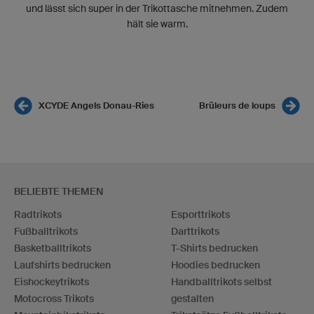
und lässt sich super in der Trikottasche mitnehmen. Zudem
hält sie warm.
XCYDE Angels Donau-Ries
Brûleurs de loups
BELIEBTE THEMEN
Radtrikots
Esporttrikots
Fußballtrikots
Darttrikots
Basketballtrikots
T-Shirts bedrucken
Laufshirts bedrucken
Hoodies bedrucken
Eishockeytrikots
Handballtrikots selbst
Motocross Trikots
gestalten