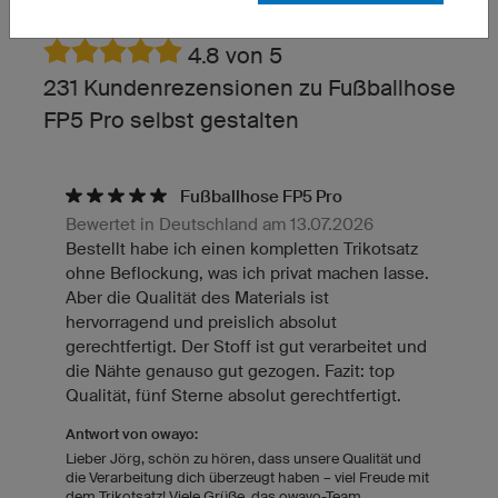
4.8 von 5
231 Kundenrezensionen zu Fußballhose
FP5 Pro selbst gestalten
Fußballhose FP5 Pro
Bewertet in Deutschland am 13.07.2026
Bestellt habe ich einen kompletten Trikotsatz
ohne Beflockung, was ich privat machen lasse.
Aber die Qualität des Materials ist
hervorragend und preislich absolut
gerechtfertigt. Der Stoff ist gut verarbeitet und
die Nähte genauso gut gezogen. Fazit: top
Qualität, fünf Sterne absolut gerechtfertigt.
Antwort von owayo:
Lieber Jörg, schön zu hören, dass unsere Qualität und
die Verarbeitung dich überzeugt haben – viel Freude mit
dem Trikotsatz! Viele Grüße, das owayo-Team