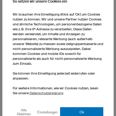
So setzen wir unsere Cookies ein
Wir brauchen Ihre Einwilligung (Klick auf 'Ok') um Cookies
nutzen zu können. Wir und unsere Partner nutzen Cookies
und ähnliche Technologien, um personenbezogene Daten
wie z. B. Ihre IP-Adresse zu verarbeiten. Diese Daten
Grafischer Service
werden verwendet, um Inhalte und Anzeigen zu
personalisieren, relevante Werbung (auch außerhalb
unserer Website) zu messen sowie zielgruppenbasierte und
Sie möchten ein Design, das im 3D-Konfigurator nur schwierig
nicht-personalisierte Werbung auszuspielen. Dabei
oder nicht umsetzbar ist?
kommen Cookies und mobile IDs sowohl für
personalisierte als auch für nicht-personalisierte Werbung
zum Einsatz.
Dann nutzen Sie unseren
grafischen Service
Sie können Ihre Einwilligung jederzeit widerrufen oder
anpassen.
Für weitere Informationen, wie wir Cookies nutzen, lesen
Sie unsere
Datenschutzerklärung
nach oben
Alle
KUNDENREZENSIONEN
Ok
Einstellungen
Ablehnen