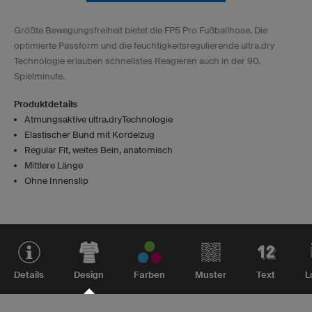
Größte Bewegungsfreiheit bietet die FP5 Pro Fußballhose. Die
optimierte Passform und die feuchtigkeitsregulierende ultra.dry
Technologie erlauben schnellstes Reagieren auch in der 90.
Spielminute.
Produktdetails
Atmungsaktive ultra.dryTechnologie
Elastischer Bund mit Kordelzug
Regular Fit, weites Bein, anatomisch
Mittlere Länge
Ohne Innenslip
Details
Design
Farben
Muster
Text
L