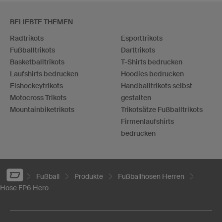
BELIEBTE THEMEN
Radtrikots
Esporttrikots
Fußballtrikots
Darttrikots
Basketballtrikots
T-Shirts bedrucken
Laufshirts bedrucken
Hoodies bedrucken
Eishockeytrikots
Handballtrikots selbst
Motocross Trikots
gestalten
Mountainbiketrikots
Trikotsätze Fußballtrikots
Firmenlaufshirts
bedrucken
Fußball
Produkte
Fußballhosen Herren
Hose FP6 Hero