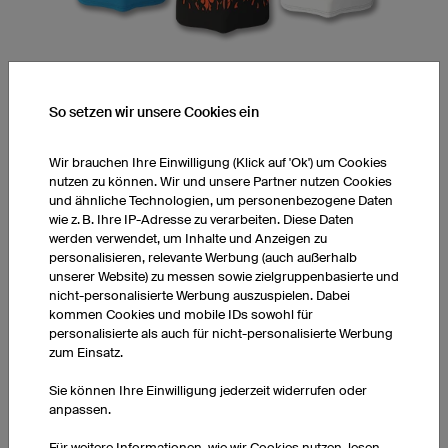
Grafischer Service
So setzen wir unsere Cookies ein
Sie möchten ein Design, das im 3D-Konfigurator nur schwierig
Wir brauchen Ihre Einwilligung (Klick auf 'Ok') um Cookies
oder nicht umsetzbar ist?
nutzen zu können. Wir und unsere Partner nutzen Cookies
und ähnliche Technologien, um personenbezogene Daten
wie z. B. Ihre IP-Adresse zu verarbeiten. Diese Daten
Dann nutzen Sie unseren
grafischen Service
werden verwendet, um Inhalte und Anzeigen zu
personalisieren, relevante Werbung (auch außerhalb
unserer Website) zu messen sowie zielgruppenbasierte und
nicht-personalisierte Werbung auszuspielen. Dabei
kommen Cookies und mobile IDs sowohl für
personalisierte als auch für nicht-personalisierte Werbung
zum Einsatz.
nach oben
Sie können Ihre Einwilligung jederzeit widerrufen oder
KUNDENREZENSIONEN
anpassen.
Für weitere Informationen, wie wir Cookies nutzen, lesen