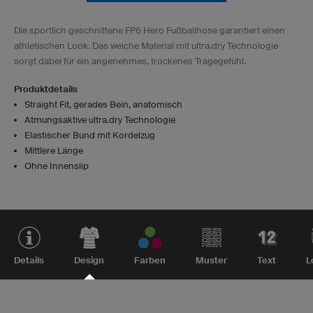
Die sportlich geschnittene FP6 Hero Fußballhose garantiert einen
athletischen Look. Das weiche Material mit ultra.dry Technologie
sorgt dabei für ein angenehmes, trockenes Tragegefühl.
Produktdetails
Straight Fit, gerades Bein, anatomisch
Atmungsaktive ultra.dry Technologie
Elastischer Bund mit Kordelzug
Mittlere Länge
Ohne Innenslip
Details
Design
Farben
Muster
Text
L