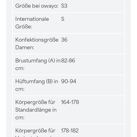
Größe bei owayo:
S3
Internationale
S
Größe:
Konfektionsgröße
36
Damen:
Brustumfang (A) in
82-86
cm:
Hüftumfang (B) in
90-94
cm:
Körpergröße für
164-178
Standardlänge in
cm:
Körpergröße für
178-182