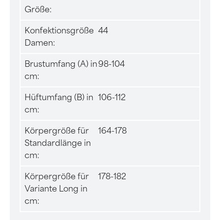
Größe:
Konfektionsgröße
44
Damen:
Brustumfang (A) in
98-104
cm:
Hüftumfang (B) in
106-112
cm:
Körpergröße für
164-178
Standardlänge in
cm:
Körpergröße für
178-182
Variante Long in
cm: