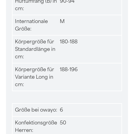
Hüftumfang (B) in
90-94
cm:
Internationale
M
Größe:
Körpergröße für
180-188
Standardlänge in
cm:
Körpergröße für
188-196
Variante Long in
cm:
Größe bei owayo:
6
Konfektionsgröße
50
Herren: