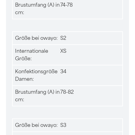
Brustumfang (A) in
74-78
cm:
Größe bei owayo:
S2
Internationale
XS
Größe:
Konfektionsgröße
34
Damen:
Brustumfang (A) in
78-82
cm:
Größe bei owayo:
S3