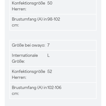
Konfektionsgröße
50
Herren:
Brustumfang (A) in
98-102
cm:
Größe bei owayo:
7
Internationale
L
Größe:
Konfektionsgröße
52
Herren:
Brustumfang (A) in
102-106
cm: