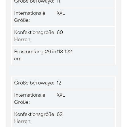
Größe bei owayo:
11
Internationale
XXL
Größe:
Konfektionsgröße
60
Herren:
Brustumfang (A) in
118-122
cm:
Größe bei owayo:
12
Internationale
XXL
Größe:
Konfektionsgröße
62
Herren: