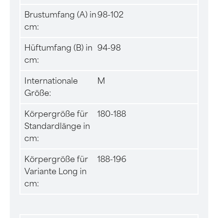
Brustumfang (A) in
98-102
cm:
Hüftumfang (B) in
94-98
cm:
Internationale
M
Größe:
Körpergröße für
180-188
Standardlänge in
cm:
Körpergröße für
188-196
Variante Long in
cm: