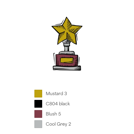
Mustard 3
C804 black
Blush 5
Cool Grey 2