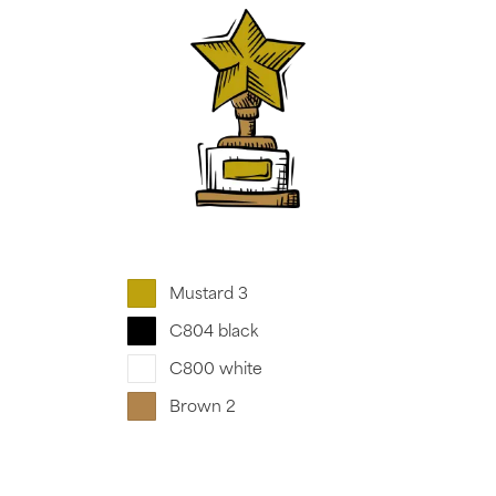
Mustard 3
C804 black
C800 white
Brown 2