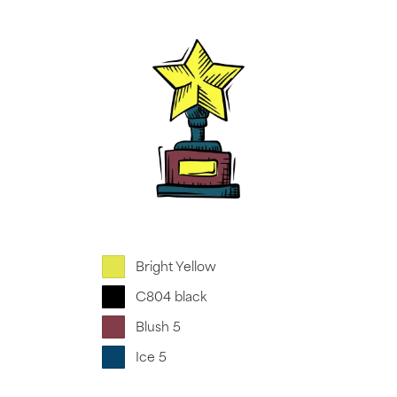
Bright Yellow
C804 black
Blush 5
Ice 5