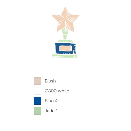
Blush 1
C800 white
Blue 4
Jade 1