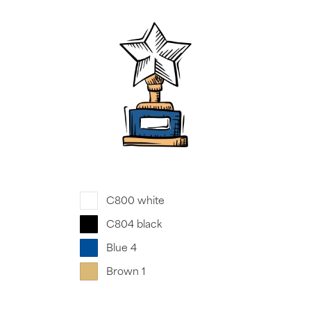
C800 white
C804 black
Blue 4
Brown 1