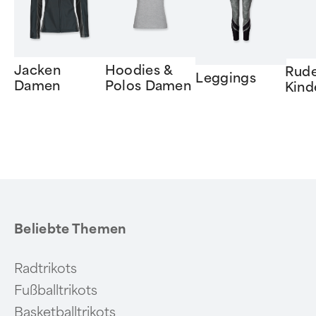
Jacken
Hoodies &
Rude
Leggings
Damen
Polos Damen
Kind
Item
1
of
6
Beliebte Themen
Radtrikots
Fußballtrikots
Basketballtrikots