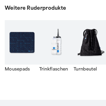
Weitere Ruderprodukte
Mousepads
Trinkflaschen
Turnbeutel
Item
1
of
6