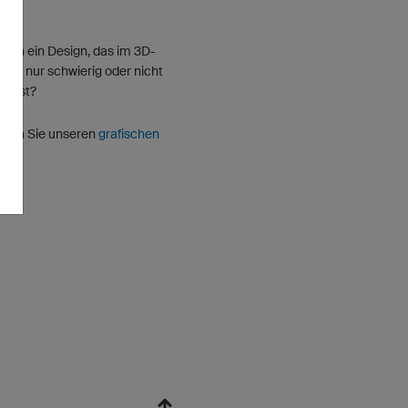
ten ein Design, das im 3D-
ator nur schwierig oder nicht
r ist?
tzen Sie unseren
grafischen