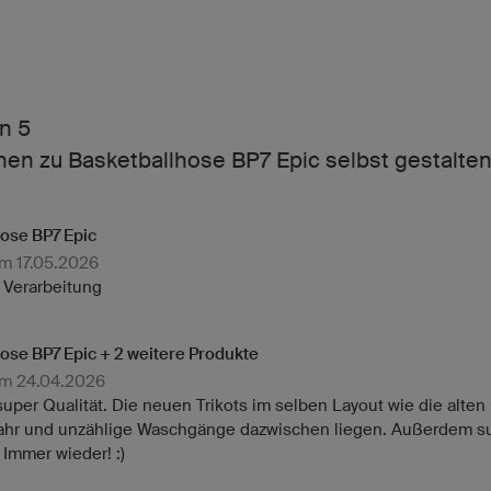
n 5
en zu Basketballhose BP7 Epic selbst gestalte
ose BP7 Epic
am 17.05.2026
, Verarbeitung
ose BP7 Epic + 2 weitere Produkte
am 24.04.2026
 super Qualität. Die neuen Trikots im selben Layout wie die alte
Jahr und unzählige Waschgänge dazwischen liegen. Außerdem su
Immer wieder! :)