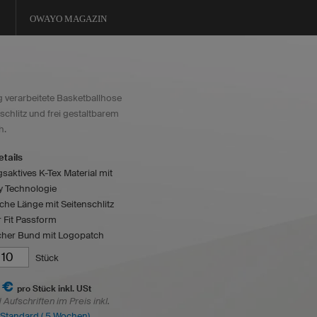
OWAYO MAGAZIN
 verarbeitete Basketballhose
schlitz und frei gestaltbarem
h.
tails
aktives K-Tex Material mit
ry Technologie
che Länge mit Seitenschlitz
 Fit Passform
scher Bund mit Logopatch
Stück
 €
pro Stück inkl. USt
Aufschriften im Preis inkl.
: Standard ( 5 Wochen)