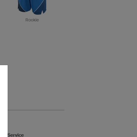
Rookie
her Service