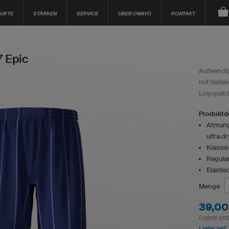
UKTE
STÄRKEN
SERVICE
ÜBER OWAYO
KONTAKT
 Epic
Aufwendig
mit Seiten
Logopatc
Produktde
Atmungs
ultra.d
Klassis
Regular
Elasti
Menge
39,00
Logos und 
Lieferzeit