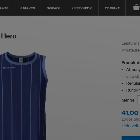
UKTE
STÄRKEN
SERVICE
ÜBER OWAYO
KONTAKT
 Hero
Leistungss
Amateure 
Produktde
Atmungs
ultra.d
Regular
Rundk
Menge
41,00
Logos und 
Lieferzeit