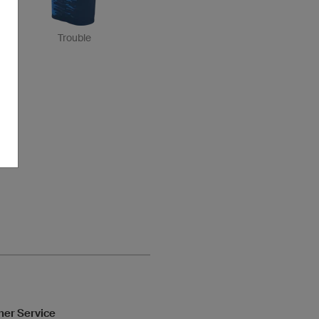
Trouble
her Service