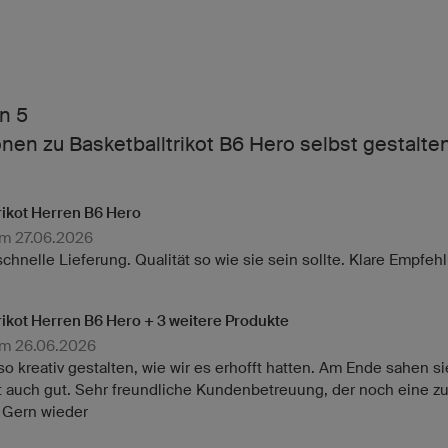
n 5
en zu Basketballtrikot B6 Hero selbst gestalte
rikot Herren B6 Hero
am 27.06.2026
hnelle Lieferung. Qualität so wie sie sein sollte. Klare Empfeh
rikot Herren B6 Hero + 3 weitere Produkte
am 26.06.2026
o kreativ gestalten, wie wir es erhofft hatten. Am Ende sahen si
st auch gut. Sehr freundliche Kundenbetreuung, der noch eine zu
. Gern wieder