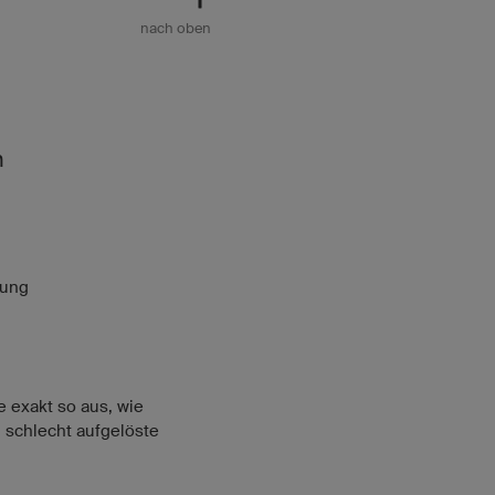
nach oben
n
lung
e exakt so aus, wie
 schlecht aufgelöste