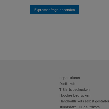
Expressanfrage absenden
Esporttrikots
Darttrikots
T-Shirts bedrucken
Hoodies bedrucken
Handballtrikots selbst gestalte
Trikotsätze Fußballtrikots