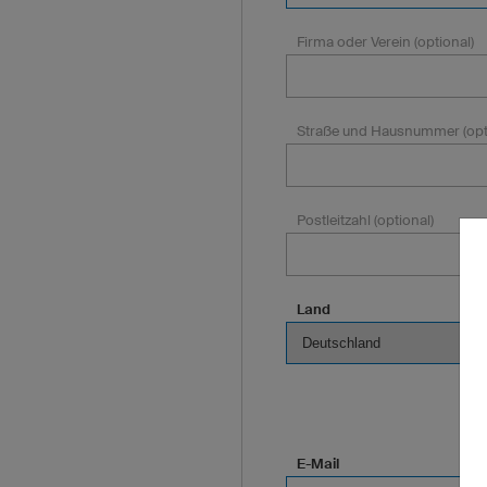
Firma oder Verein (optional)
Straße und Hausnummer (opt
Postleitzahl (optional)
Land
E-Mail