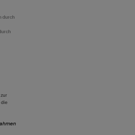
n durch
durch
 zur
 die
nahmen