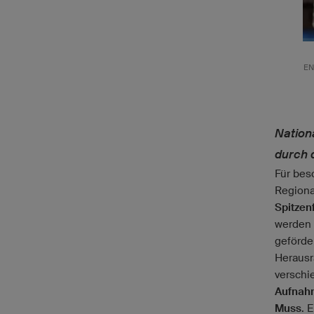
EN
Nation
durch 
Für beso
Regiona
Spitzen
werden 
geförde
Herausr
verschi
Aufnah
Muss
. 