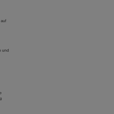
 auf
n und
ie
g