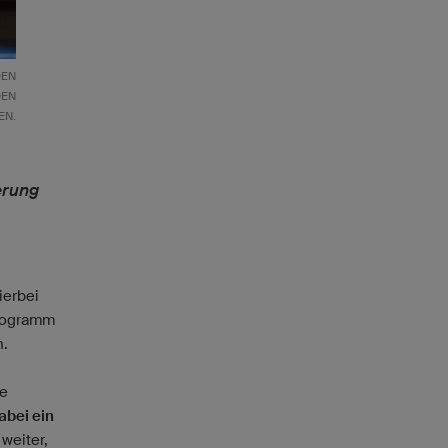
DEN
N H
EN.
erung
ierbei
Programm
n.
ie
abei ein
weiter,