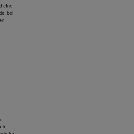
d eine
de
, bei
en
h
rein
nde für