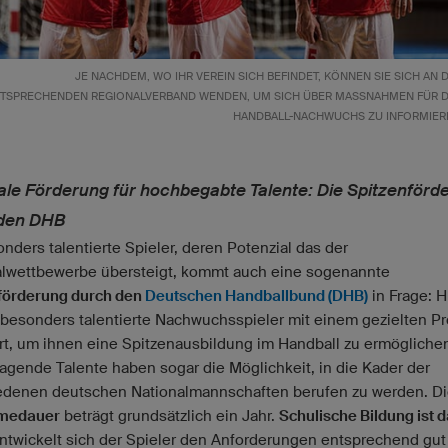
JE NACHDEM, WO IHR VEREIN SICH BEFINDET, KÖNNEN SIE SICH AN 
TSPRECHENDEN REGIONALVERBAND WENDEN, UM SICH ÜBER MASSNAHMEN FÜR DE
ANDBALL-NACHWUCHS ZU INFORMIER
ale Förderung für hochbegabte Talente: Die Spitzenförd
den DHB
nders talentierte Spieler, deren Potenzial das der
lwettbewerbe übersteigt, kommt auch eine sogenannte
förderung durch den
Deutschen Handballbund (DHB)
in Frage: H
besonders talentierte Nachwuchsspieler mit einem gezielten 
rt, um ihnen eine Spitzenausbildung im Handball zu ermögliche
agende Talente haben sogar die Möglichkeit, in die Kader der
edenen deutschen Nationalmannschaften berufen zu werden. D
medauer
beträgt grundsätzlich ein Jahr.
Schulische Bildung ist d
Entwickelt sich der Spieler den Anforderungen entsprechend gut 