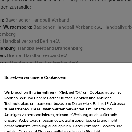
egen zuständig:
n:
Bayerischer Handball-Verband
n-Württemberg:
Badischer Handball-Verband e.V.
,
Handballver
temberg
:
Handballverband Berlin e.V.
enburg:
Handballverband Brandenburg
en:
Bremer Handballverband e.V.
urg:
Hamburger Handballverband e.V.
en:
Hessischer Handballverband
lenburg-Vorpommern:
Handballverband Mecklenburg/Vorpomme
So setzen wir unsere Cookies ein
rsachsen:
Handballverband Niedersachsen e.V.
hein-Westfalen:
Talentförderung des Handballverbands Westfa
Wir brauchen Ihre Einwilligung (Klick auf 'Ok') um Cookies nutzen zu
land-Pfalz:
Handballverband Rheinland e.V.
,
Pfälzer Handballv
können. Wir und unsere Partner nutzen Cookies und ähnliche
Technologien, um personenbezogene Daten wie z. B. Ihre IP-Adresse
and:
Handballverband Saar e.V.
zu verarbeiten. Diese Daten werden verwendet, um Inhalte und
sen:
Handballverband Sachsen e.V.
Anzeigen zu personalisieren, relevante Werbung (auch außerhalb
en-Anhalt:
Handball-Verband Sachsen-Anhalt e.V.
unserer Website) zu messen sowie zielgruppenbasierte und nicht-
swig-Holstein:
Handballverband Schleswig-Holstein e.V.
personalisierte Werbung auszuspielen. Dabei kommen Cookies und
mobile IDs sowohl für personalisierte als auch für nicht-