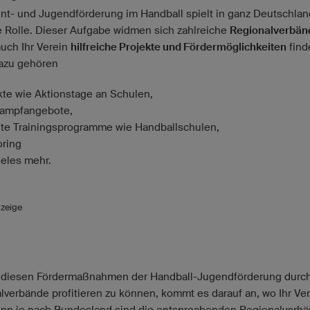
ent- und Jugendförderung im Handball spielt in ganz Deutschlan
e Rolle. Dieser Aufgabe widmen sich zahlreiche
Regionalverbän
uch Ihr Verein
hilfreiche Projekte und Fördermöglichkeiten
find
azu gehören
kte wie Aktionstage an Schulen,
ampfangebote,
lte Trainingsprogramme wie Handballschulen,
ring
ieles mehr.
zeige
diesen Fördermaßnahmen der Handball-Jugendförderung durc
lverbände profitieren zu können, kommt es darauf an, wo Ihr Ve
Denn je nach Bundesland sind die entsprechenden Regionalverbä