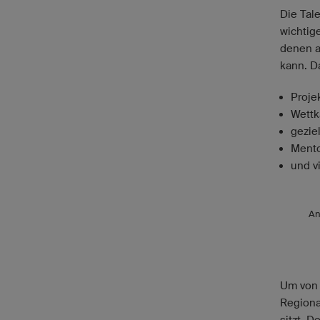
Die Tal
wichtig
denen a
kann. D
Proje
Wettk
gezie
Mento
und v
An
Um von 
Regiona
sitzt. 