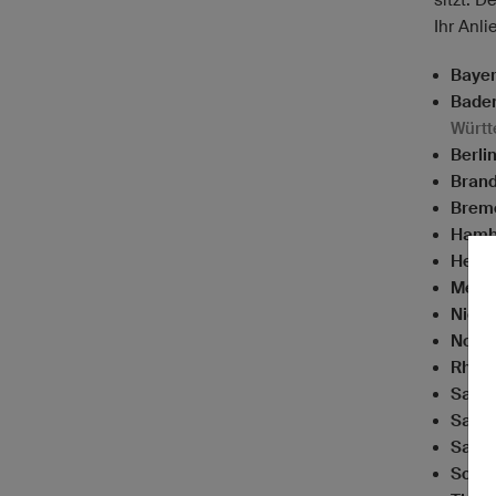
Ihr Anli
Bayer
Bade
Würt
Berlin
Brand
Brem
Hamb
Hess
Meck
Niede
Nordr
Rhein
Saarl
Sach
Sachs
Schle