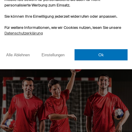
ngen:
Thüringer Handball Verband e.V.
personalisierte Werbung zum Einsatz.
s:
Die verschiedenen Verbände bieten nicht nur Fördermaßnah
Sie können Ihre Einwilligung jederzeit widerrufen oder anpassen.
 an, sondern ermöglichen auch Weiterbildungsmaßnahmen für Tr
Für weitere Informationen, wie wir Cookies nutzen, lesen Sie unsere
formationen zum Thema Trainerausbildung erhalten Sie in unse
Datenschutzerklärung
Sporttrainer werden – So geht’s!“
.
Ok
Alle Ablehnen
Einstellungen