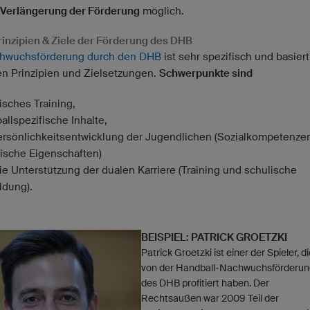
Verlängerung der Förderung
möglich.
inzipien & Ziele der Förderung des DHB
hwuchsförderung durch den DHB
ist sehr spezifisch und basiert
en Prinzipien und Zielsetzungen.
Schwerpunkte sind
isches Training,
allspezifische Inhalte,
ersönlichkeitsentwicklung der Jugendlichen (Sozialkompetenze
ische Eigenschaften)
ie Unterstützung der dualen Karriere (Training und schulische
ldung).
BEISPIEL: PATRICK GROETZKI
Patrick Groetzki ist einer der Spieler, d
von der Handball-Nachwuchsförderun
des DHB profitiert haben. Der
Rechtsaußen war 2009 Teil der