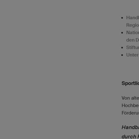
Handb
Regio
Natio
den 
Stift
Unter
Sportl
Von alt
Hochbeg
Förderu
Handba
durch 