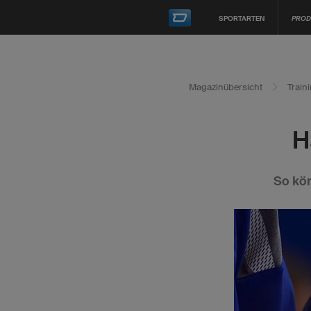
SPORTARTEN
PROD
Magazinübersicht
Train
H
So kön