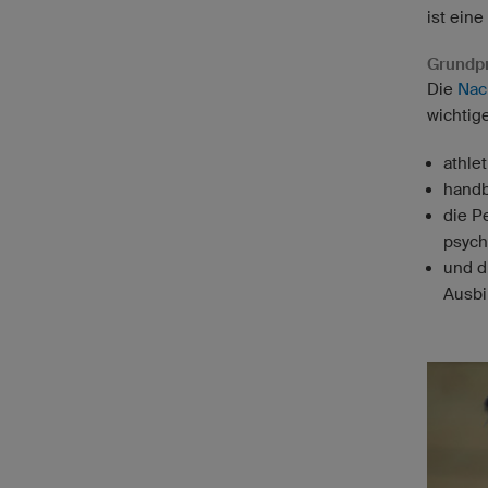
ist eine
Grundpr
Die
Nac
wichtig
athlet
handb
die P
psych
und d
Ausbi