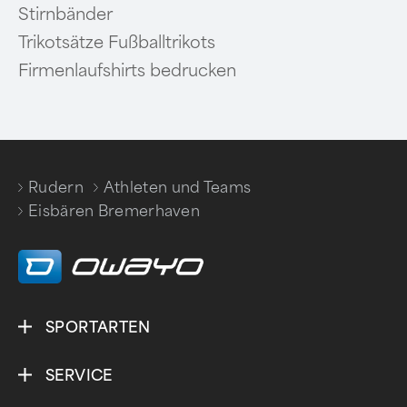
Stirnbänder
Trikotsätze Fußballtrikots
Firmenlaufshirts bedrucken
Rudern
Athleten und Teams
/
/
Eisbären Bremerhaven
SPORTARTEN
SERVICE