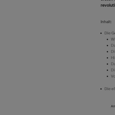
revolut
Inhalt:
Die G
Wi
Da
Di
Hi
Da
Di
Vo
Die e
An