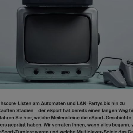
ghscore-Listen am Automaten und LAN-Partys bis hin zu
auften Stadien – der eSport hat bereits einen langen Weg h
rfahren Sie hier, welche Meilensteine die eSport-Geschichte
rs geprägt haben. Wir verraten Ihnen, wann alles begann, 
eSport-Turniere waren und welche Multiplayer-Spiele das 