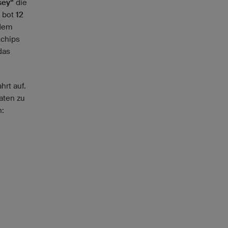
sey“
die
t bot
12
rdem
kchips
das
hrt auf.
aten zu
n: