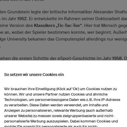
ten Grundstein legte der britische Informatiker Alexander Shaft
 im Jahr
1952
. Er entwickelte im Rahmen seiner Doktorarbeit d
 eine Version des
Klassikers „Tic-Tac-Toe“
. Hier trat Mensch geg
e an, wobei der Spieler bestimmen konnte, wer beginnt. Außerh
ge University bekamen das Computerspiel allerdings nur wenig
.
gehen die ersten Schritte der eSport-Geschichte im Jahr
1958
. 
nische Physiker William Higinbotham suchte nach einer Möglich
Besucher am Tag der offenen Tür des „Brookhaven National Labo
So setzen wir unsere Cookies ein
halten. Mit Erfolg: Das
Spiel „Tennis-for-Two“
, in dem
zwei Pers
inander
spielten, gilt als die Geburtsstunde des eSports. Hunde
Wir brauchen Ihre Einwilligung (Klick auf 'Ok') um Cookies nutzen zu
ige Besucher reihten sich in die Warteschlange ein, um die Neu
können. Wir und unsere Partner nutzen Cookies und ähnliche
obieren. Gespielt wurde mit frühen Versionen des Joysticks, ge
Technologien, um personenbezogene Daten wie z. B. Ihre IP-Adresse
zu verarbeiten. Diese Daten werden verwendet, um Inhalte und
em analogen Computer und einem elektronischen Messgerät
Anzeigen zu personalisieren, relevante Werbung (auch außerhalb
skop) als Bildschirm.
unserer Website) zu messen sowie zielgruppenbasierte und nicht-
personalisierte Werbung auszuspielen. Dabei kommen Cookies und
mobile IDs sowohl für personalisierte als auch für nicht-