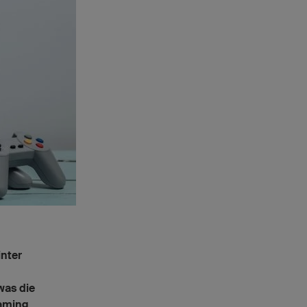
inter
was die
Gaming