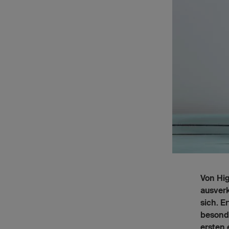
Von Hi
ausverk
sich. E
besonde
ersten 