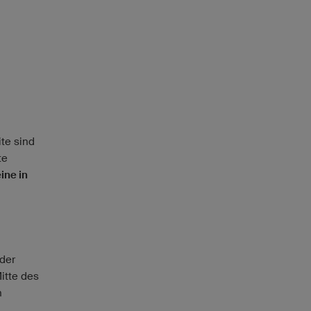
te sind
te
ine in
der
itte des
n