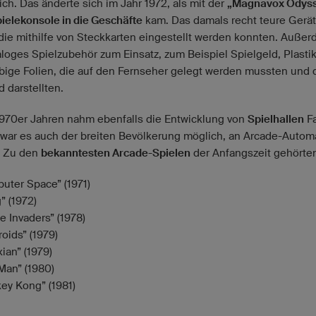
ch. Das änderte sich im Jahr 1972, als mit der
„Magnavox Odys
pielekonsole in die Geschäfte
kam. Das damals recht teure Gerä
 die mithilfe von Steckkarten eingestellt werden konnten. Auße
loges Spielzubehör zum Einsatz, zum Beispiel Spielgeld, Plasti
rbige Folien, die auf den Fernseher gelegt werden mussten und 
d darstellten.
1970er Jahren nahm ebenfalls die Entwicklung von
Spielhallen
Fa
 war es auch der breiten Bevölkerung möglich, an Arcade-Autom
. Zu den
bekanntesten Arcade-Spielen
der Anfangszeit gehörte
uter Space” (1971)
” (1972)
e Invaders” (1978)
oids” (1979)
ian” (1979)
Man” (1980)
ey Kong” (1981)