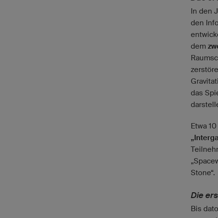
In den 
den Inf
entwick
dem
zw
Raumsch
zerstör
Gravita
das Spi
darstel
Etwa 10
„Interg
Teilneh
„Spacew
Stone“.
Die er
Bis dat