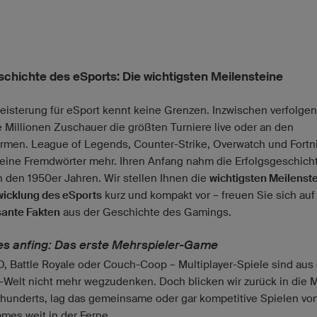
schichte des eSports: Die wichtigsten Meilensteine
eisterung für eSport kennt keine Grenzen. Inzwischen verfolgen
 Millionen Zuschauer die größten Turniere live oder an den
irmen. League of Legends, Counter-Strike, Overwatch und Fortni
keine Fremdwörter mehr. Ihren Anfang nahm die Erfolgsgeschich
n den 1950er Jahren. Wir stellen Ihnen die
wichtigsten Meilenste
wicklung des eSports
kurz und kompakt vor – freuen Sie sich auf
sante Fakten
aus der Geschichte des Gamings.
les anfing: Das erste Mehrspieler-Game
 Battle Royale oder Couch-Coop – Multiplayer-Spiele sind aus 
Welt nicht mehr wegzudenken. Doch blicken wir zurück in die M
rhunderts, lag das gemeinsame oder gar kompetitive Spielen vo
mes weit in der Ferne.