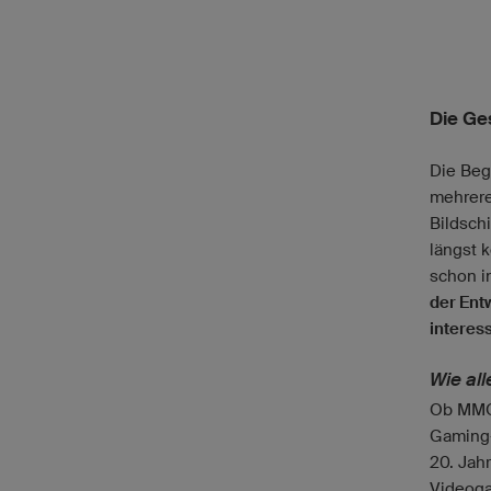
Die Ge
Die Beg
mehrere
Bildsch
längst 
schon i
der Ent
interes
Wie al
Ob MMO,
Gaming-
20. Jah
Videoga