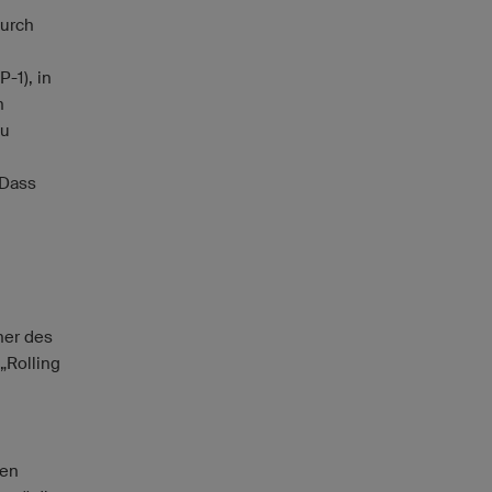
urch
-1), in
n
zu
 Dass
ner des
„Rolling
ten