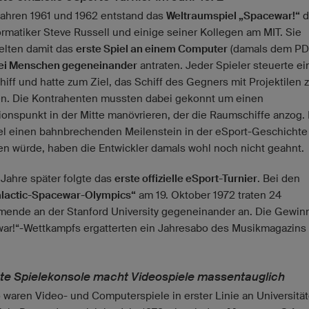
Jahren 1961 und 1962 entstand das
Weltraumspiel „Spacewar!“
d
ormatiker Steve Russell und einige seiner Kollegen am MIT. Sie
elten damit das
erste Spiel an einem Computer
(damals dem PDP
ei Menschen gegeneinander
antraten. Jeder Spieler steuerte ei
iff und hatte zum Ziel, das Schiff des Gegners mit Projektilen 
en. Die Kontrahenten mussten dabei gekonnt um einen
tionspunkt in der Mitte manövrieren, der die Raumschiffe anzog.
el einen bahnbrechenden Meilenstein in der eSport-Geschichte
len würde, haben die Entwickler damals wohl noch nicht geahnt.
 Jahre später folgte das
erste offizielle eSport-Turnier
. Bei den
alactic-Spacewar-Olympics“
am 19. Oktober 1972 traten 24
mende an der Stanford University gegeneinander an. Die Gewin
ar!“-Wettkampfs ergatterten ein Jahresabo des Musikmagazins 
ste Spielekonsole macht Videospiele massentauglich
o waren Video- und Computerspiele in erster Linie an Universitä