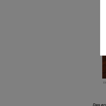
E
Das ers