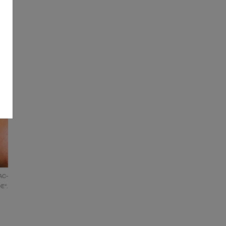
AC-
E“.