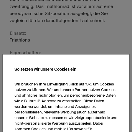
zweitrangig. Das Triathlonrad ist vor allem auf eine
aerodynamische Sitzposition ausgelegt, die Sie
zugleich für den darauffolgenden Lauf schont.
Einsatz:
Triathlons
Eigenschaften:
Rahmen:
Durch die flachen, aber dicken Rahmenrohre, die am
So setzen wir unsere Cookies ein
Ende kegelförmig zulaufen, ist das Zeitfahrrad
aerodynamisch optimiert. Bremskabel und andere
Wir brauchen Ihre Einwilligung (Klick auf 'Ok') um Cookies
Komponenten sind in den Rohren integriert.
nutzen zu können. Wir und unsere Partner nutzen Cookies
Durch das kurze Sitzrohr entsteht ein steiler
und ähnliche Technologien, um personenbezogene Daten
wie z. B. Ihre IP-Adresse zu verarbeiten. Diese Daten
Sitzwinkel. Der ermöglicht Ihnen eine sehr flache
werden verwendet, um Inhalte und Anzeigen zu
Sitzposition und Ihr Luftwiderstand ist geringer.
personalisieren, relevante Werbung (auch außerhalb
Material:
unserer Website) zu messen sowie zielgruppenbasierte und
Obwohl das Gewicht zweitrangig ist, kommt auch hier
nicht-personalisierte Werbung auszuspielen. Dabei
kommen Cookies und mobile IDs sowohl für
Carbon zum Einsatz, da es flexibler gestaltet werden