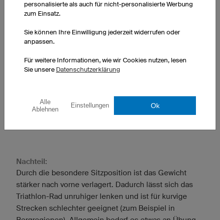
personalisierte als auch für nicht-personalisierte Werbung
kann.
zum Einsatz.
Reifen:
Das Zeitfahrrad besitzt hohe Felgen und wenig
Sie können Ihre Einwilligung jederzeit widerrufen oder
anpassen.
Speichen.
Lenker:
Für weitere Informationen, wie wir Cookies nutzen, lesen
Die Unterarme liegen auf gepolsterten Schalen auf
Sie unsere
Datenschutzerklärung
einem sehr tiefliegenden Lenker.
Alle
Ok
Einstellungen
Ablehnen
Anzeige
Nachteil:
Durch die besondere Sitzposition ist das Gewicht
stärker nach vorne verlagert. Dadurch lässt sich das
Triathlon-Rad unruhiger lenken und ist für kurvige
Strecken schlechter geeignet (zum Beispiel in
Bergregionen). Allgemein bedarf es etwas an Übung.