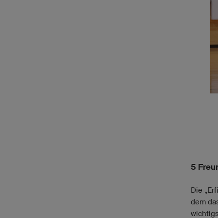
5 Freu
Die „Erf
dem das
wichtig