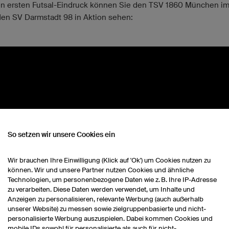
en ersten Futsal-Eindruck können Sie den TSV 1860 München im
en SV Darmstadt 98 in Aktion sehen:
So setzen wir unsere Cookies ein
Wir brauchen Ihre Einwilligung (Klick auf 'Ok') um Cookies nutzen zu
können. Wir und unsere Partner nutzen Cookies und ähnliche
Technologien, um personenbezogene Daten wie z. B. Ihre IP-Adresse
zu verarbeiten. Diese Daten werden verwendet, um Inhalte und
Anzeigen zu personalisieren, relevante Werbung (auch außerhalb
unserer Website) zu messen sowie zielgruppenbasierte und nicht-
personalisierte Werbung auszuspielen. Dabei kommen Cookies und
mobile IDs sowohl für personalisierte als auch für nicht-