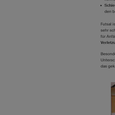
Schie
den b
Futsal i
sehr sc
für Anf
Verletz
Besond
Untersc
das gek