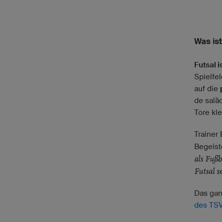
Was ist
Futsal i
Spielfe
auf die
de salão
Tore kle
Trainer
Begeist
als Fußb
Futsal s
Das gan
des TS