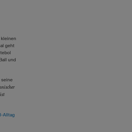
 kleinen
al geht
utebol
Ball und
 seine
chnischer
ist
l-Alltag