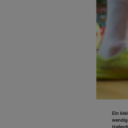
Ein kle
wendig
Hallenf