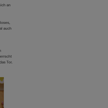
sich an
tloses,
al auch
n
errscht
das Tor.