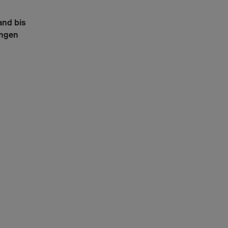
and bis
angen