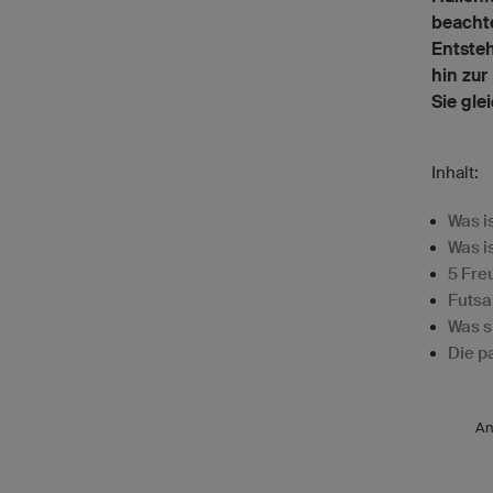
beachte
Entsteh
hin zur
Sie gle
Inhalt:
Was i
Was i
5 Fre
Futsa
Was s
Die p
An