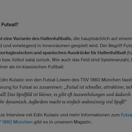
 Futsal?
st eine Variante des Hallenfußballs
, die hauptsächlich auf einem
ld und vorwiegend in Innenräumen gespielt wird. Der Begriff Futs
portugiesischen und spanischen Ausdrücke für Hallenfußball
(f
 bzw. fútbol sala) zurück. Wie auch das Feld sind Spieleranzahl, 
iner als im klassischen Fußball.
 Edin Kulasic von den Futsal Löwen des TSV 1860 München fasst
„Futsal ist schneller, attraktiver, te
erung für Futsal so zusammen:
all! Das Spielfeld ist kleiner, es gibt oft Auswechslungen und dadurch 
ehr dynamisch. Außerdem macht es einfach wahnsinnig viel Spaß!“
ze Interview mit Edin Kulasic und mehr Informationen zum
Futsa
V 1860 München
gibt es in unserem Magazin.