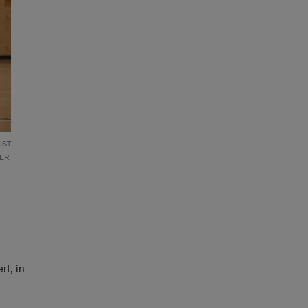
 KL
R.
rt, in