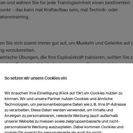
lan und wählen Sie für jede Trainingseinheit einen bestimmten
unkt – das kann mal Kraftaufbau sein, mal Technik- oder
ationstraining.
n Sie sich zuerst immer gut auf, um Muskeln und Gelenke auf 
ing vorzubereiten.
etrische Übungen, die Ihre Explosivkraft trainieren, sollten Sie 
n einer Trainingseinheit einplanen, wenn Sie noch nicht erschöp
leiche gilt für Koordinationsübungen, bei denen es auf Ihre
So setzen wir unsere Cookies ein
icklichkeit und Reaktionsfähigkeit ankommt.
e Hilfsmittel für das Torwarttraining alleine sind:
Wir brauchen Ihre Einwilligung (Klick auf 'Ok') um Cookies nutzen zu
können. Wir und unsere Partner nutzen Cookies und ähnliche
Technologien, um personenbezogene Daten wie z. B. Ihre IP-Adresse
Wand, gegen die Sie Bälle schießen oder werfen können
zu verarbeiten. Diese Daten werden verwendet, um Inhalte und
für Markierungen am Boden
Anzeigen zu personalisieren, relevante Werbung (auch außerhalb
Agility-Leiter für Koordinationsübungen
unserer Website) zu messen sowie zielgruppenbasierte und nicht-
personalisierte Werbung auszuspielen. Dabei kommen Cookies und
stabile Kiste für Box Jumps und andere plyometrische Übungen
mobile IDs sowohl für personalisierte als auch für nicht-