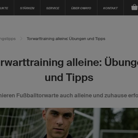
UKTE
STÄRKEN
SERVICE
ÜBER OWAYO
KONTAKT
ingstipps
Torwarttraining alleine: Übungen und Tipps
rwarttraining alleine: Übun
und Tipps
nieren Fußballtorwarte auch alleine und zuhause erf