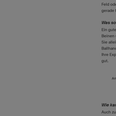
Feld od
gerade f
Was sol
Ein gute
Beinen 
Sie all
Ballhan
Ihre Exp
gut.
An
Wie ka
Auch zu