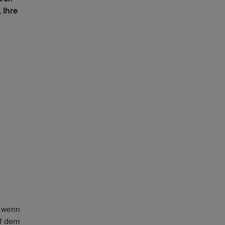
 Ihre
e wenn
uf dem