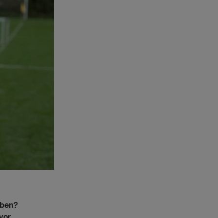
iben?
vor.