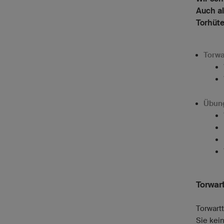
Auch al
Torhüte
Torwa
Übung
Torwar
Torwartt
Sie kein