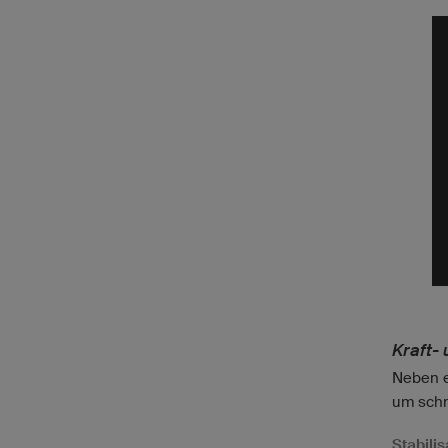
Kraft- 
Neben e
um schn
Stabili