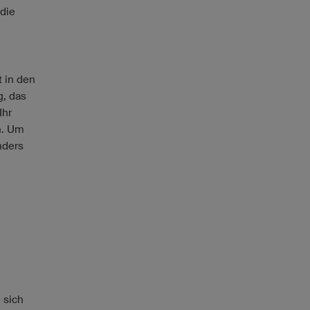
 die
t in den
g, das
Ihr
n. Um
nders
 sich