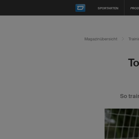
SPORTARTEN
PROD
Magazinübersicht
Train
To
So trai