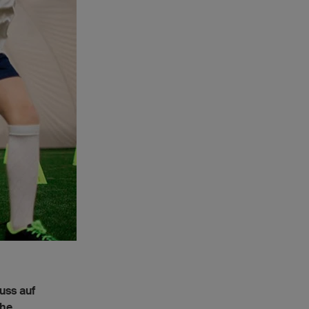
uss auf
che