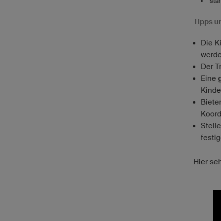
sta
Tipps un
Die K
werd
Der Tr
Eine
Kinde
Biete
Koord
Stell
festi
Hier se