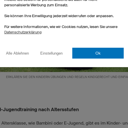
personalisierte Werbung zum Einsatz.
Sie können Ihre Einwilligung jederzeit widerrufen oder anpassen.
Für weitere Informationen, wie wir Cookies nutzen, lesen Sie unsere
Datenschutzerklärung
Ok
Alle Ablehnen
Einstellungen
ERKLÄREN SIE DEN KINDERN ÜBUNGEN UND REGELN KINDGERECHT UND EINFA
l-Jugendtraining nach Altersstufen
e Altersklasse, wie Bambini oder E-Jugend, gibt es im Kinder- u