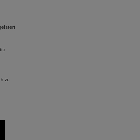
geistert
die
h zu