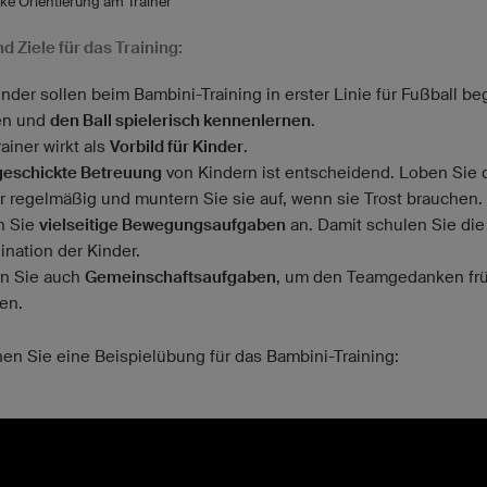
rke Orientierung am Trainer
d Ziele für das Training:
inder sollen beim Bambini-Training in erster Linie für Fußball be
en und
den Ball spielerisch kennenlernen
.
ainer wirkt als
Vorbild für Kinder
.
geschickte Betreuung
von Kindern ist entscheidend. Loben Sie 
r regelmäßig und muntern Sie sie auf, wenn sie Trost brauchen.
n Sie
vielseitige Bewegungsaufgaben
an. Damit schulen Sie die
ination der Kinder.
en Sie auch
Gemeinschaftsaufgaben
, um den Teamgedanken frü
gen.
hen Sie eine Beispielübung für das Bambini-Training: