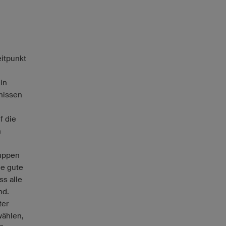
eitpunkt
ein
bnissen
f die
n
ruppen
ne gute
ss alle
nd.
ter
wählen,