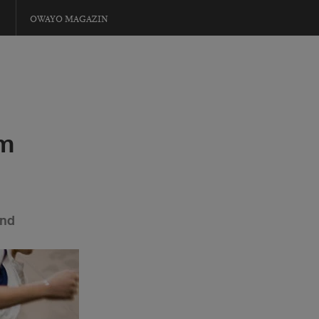
OWAYO MAGAZIN
im
end