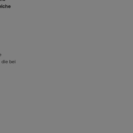
elche
e
 die bei