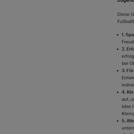
Jugend
Diese Gr
Fußball
1. Sp
Freud
2. Er
erfol
bei Ü
3. Fö
Entwi
indiv
4. Kl
auf, 
Idee 
Klein
5. Al
unter