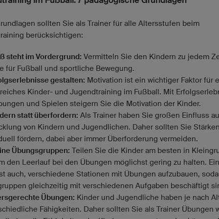
training im Fußball: 7 pädagogische Grundlagen
undlagen sollten Sie als Trainer für alle Altersstufen beim
training berücksichtigen:
aß steht im Vordergrund:
Vermitteln Sie den Kindern zu jedem Z
e für Fußball und sportliche Bewegung.
folgserlebnisse gestalten:
Motivation ist ein wichtiger Faktor für 
greiches Kinder- und Jugendtraining im Fußball. Mit Erfolgserle
bungen und Spielen steigern Sie die Motivation der Kinder.
rdern statt überfordern:
Als Trainer haben Sie großen Einfluss au
cklung von Kindern und Jugendlichen. Daher sollten Sie Stärke
iduell fördern, dabei aber immer Überforderung vermeiden.
eine Übungsgruppen:
Teilen Sie die Kinder am besten in Kleing
um den Leerlauf bei den Übungen möglichst gering zu halten. Ei
ist auch, verschiedene Stationen mit Übungen aufzubauen, soda
gruppen gleichzeitig mit verschiedenen Aufgaben beschäftigt si
tersgerechte Übungen:
Kinder und Jugendliche haben je nach Al
schiedliche Fähigkeiten. Daher sollten Sie als Trainer Übungen 