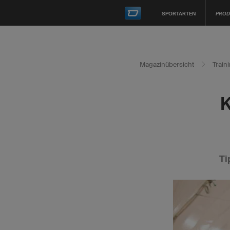
SPORTARTEN
PROD
Magazinübersicht
Train
K
Ti