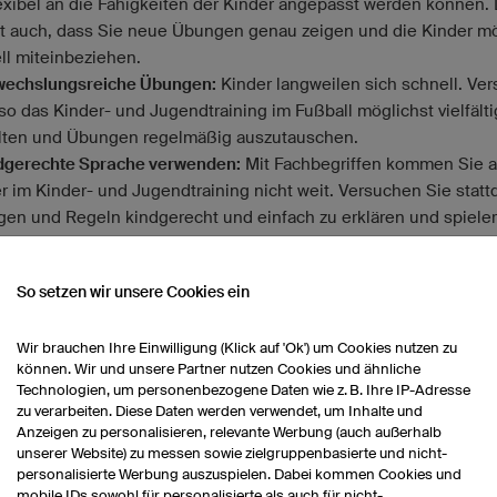
lexibel an die Fähigkeiten der Kinder angepasst werden können.
t auch, dass Sie neue Übungen genau zeigen und die Kinder mö
ll miteinbeziehen.
wechslungsreiche Übungen:
Kinder langweilen sich schnell. Ve
lso das Kinder- und Jugendtraining im Fußball möglichst vielfälti
lten und Übungen regelmäßig auszutauschen.
ndgerechte Sprache verwenden:
Mit Fachbegriffen kommen Sie a
er im Kinder- und Jugendtraining nicht weit. Versuchen Sie stat
en und Regeln kindgerecht und einfach zu erklären und spieler
zuführen.
So setzen wir unsere Cookies ein
er die Grundlagen von Kinder- und Jugendtraining im Fußball, e
unserem Interview
„Kindertraining im Fußball“
mit dem Ex-
Wir brauchen Ihre Einwilligung (Klick auf 'Ok') um Cookies nutzen zu
igaprofi und Trainer Ingo Anderbrügge.
können. Wir und unsere Partner nutzen Cookies und ähnliche
Technologien, um personenbezogene Daten wie z. B. Ihre IP-Adresse
zu verarbeiten. Diese Daten werden verwendet, um Inhalte und
Anzeigen zu personalisieren, relevante Werbung (auch außerhalb
unserer Website) zu messen sowie zielgruppenbasierte und nicht-
personalisierte Werbung auszuspielen. Dabei kommen Cookies und
mobile IDs sowohl für personalisierte als auch für nicht-