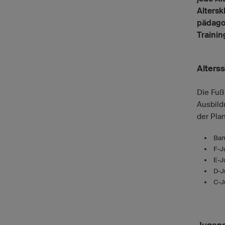
Altersk
pädagog
Trainin
Alters
Die Fuß
Ausbild
der Pla
Bam
F-J
E-J
D-J
C-J