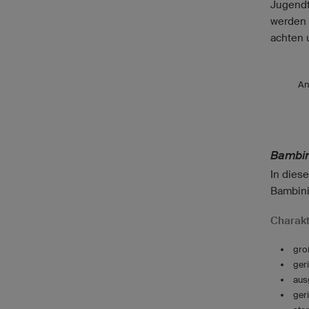
Jugendt
werden 
achten 
An
Bambin
In diese
Bambini
Charakt
gro
ger
aus
ger