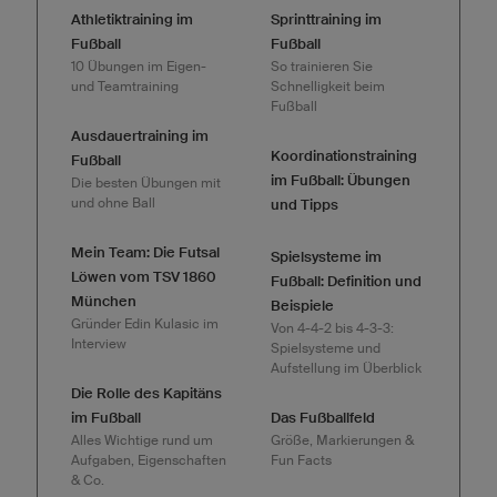
Athletiktraining im
Sprinttraining im
Fußball
Fußball
10 Übungen im Eigen-
So trainieren Sie
und Teamtraining
Schnelligkeit beim
Fußball
Ausdauertraining im
Koordinationstraining
Fußball
im Fußball: Übungen
Die besten Übungen mit
und ohne Ball
und Tipps
Mein Team: Die Futsal
Spielsysteme im
Löwen vom TSV 1860
Fußball: Definition und
München
Beispiele
Gründer Edin Kulasic im
Von 4-4-2 bis 4-3-3:
Interview
Spielsysteme und
Aufstellung im Überblick
Die Rolle des Kapitäns
im Fußball
Das Fußballfeld
Alles Wichtige rund um
Größe, Markierungen &
Aufgaben, Eigenschaften
Fun Facts
& Co.