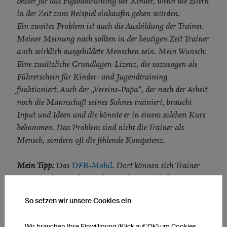
besser für das Fußballtraining der Kinder, wenn die Eltern
in der Zeit zum Beispiel einkaufen gehen würden.
Ein zweites Problem ist auch die Ausbildung der Trainer.
Meiner Meinung nach sollten in der heutigen Zeit Trainer
auch wirklich ausgebildete Menschen sein. Mein Wunsch:
Eine zusätzliche Grundlagen-Lizenz, die sozusagen als
Führerschein für Kinder- und Jugendtraining
funktioniert. Auch der „Vereins-Papa“, der nach der Arbeit
noch die Mannschaft seines Sohnes trainiert, braucht
Input und Ideen und die könnte er in einem solchen Kurs
bekommen. Das Problem sind nicht die Trainer als
Mensch, sondern oft die fehlende Kompetenz.
Mein Tipp:
Das
DFB-Mobil
. Dort können sich Trainer
Input für das Kinder- und Jugendtraining holen.
So setzen wir unsere Cookies ein
Wir brauchen Ihre Einwilligung (Klick auf 'Ok') um Cookies