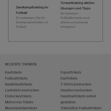
Torwarttraining alleine:
Zweikampftraining im
Übungen und Tipps
Fußball
So trainieren
So verbessern Sie Ihr
Fußballtorwarte auch
Zweikampfverhalten im
alleine und zuhause
Fußball
erfolgreich
BELIEBTE THEMEN
Radtrikots
Esporttrikots
Fußballtrikots
Darttrikots
Basketballtrikots
T-Shirts bedrucken
Laufshirts bedrucken
Hoodies bedrucken
Eishockeytrikots
Handballtrikots selbst
Motocross Trikots
gestalten
Mountainbiketrikots
Trikotsätze Fußballtrikots