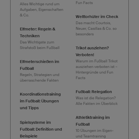
Fun Facts
Alles Wichtige rund um
Aufgaben, Eigenschaften
& Co.
Welttorhüter im Check
Das macht Courtois,
Neuer, Casillas & Co. so
Elfmeter: Regeln &
besonders
Techniken
Das Wichtigste zum
Strafstoß beim Fußball
Trikot ausziehen?
Verboten!
Warum im Fußball Trikot
Elfmeterschießen im
ausziehen verboten ist –
Fußball
Hintergründe und Fun
Regeln, Strategien und
Facts
überraschende Fakten
Fußball: Relegation
Koordinationstraining
Was ist die Relegation?
im Fußball: Übungen
Alle Fakten im Überblick
und Tipps
Athletiktraining im
Spielsysteme im
Fußball
Fußball: Definition und
10 Übungen im Eigen-
Beispiele
und Teamtraining