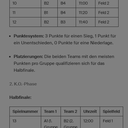
10
B2
B4
11:00
Feld 2
11
B1
B4
11:20
Feld 2
12
B2
B3
11:40
Feld 2
Punktesystem:
3 Punkte für einen Sieg, 1 Punkt für
ein Unentschieden, 0 Punkte für eine Niederlage.
Platzierungen:
Die beiden Teams mit den meisten
Punkten pro Gruppe qualifizieren sich für das
Halbfinale.
2. K.O.-Phase
Halbfinale:
Spielnummer
Team 1
Team 2
Uhrzeit
Spielfeld
13
A1 (1.
B2 (2.
12:00
Feld 1
Gruppe
Gruppe