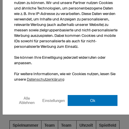
nutzen zu können. Wir und unsere Partner nutzen Cookies
Finale und Spiel um Platz 3:
Gewinner der
und ähnliche Technologien, um personenbezogene Daten
wie z. B. Ihre IP-Adresse zu verarbeiten. Diese Daten werden
Halbfinalspiele kommen ins Finale, die Verlierer
verwendet, um Inhalte und Anzeigen zu personalisieren,
spielen um Platz 3.
relevante Werbung (auch außerhalb unserer Website) zu
messen sowie zielgruppenbasierte und nicht-personalisierte
Spielzeit pro Spiel:
15 Minuten (lässt sich anpassen)
Werbung auszuspielen. Dabei kommen Cookies und mobile
IDs sowohl für personalisierte als auch für nicht-
personalisierte Werbung zum Einsatz.
Pausen:
5 Minuten zwischen den Spielen.
Sie können Ihre Einwilligung jederzeit widerrufen oder
anpassen.
Anzeige
Für weitere Informationen, wie wir Cookies nutzen, lesen Sie
unsere
Datenschutzerklärung
1. Gruppenphase
Alle
Ok
Einstellungen
Ablehnen
Spielplan Gruppe A:
Spielnummer
Team
Team
Uhrzeit
Spielfeld