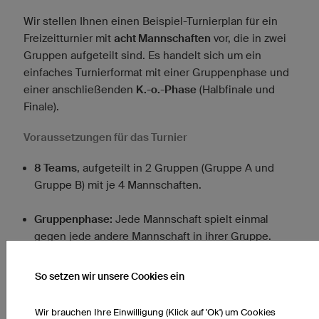
Wir stellen Ihnen einen Beispiel-Turnierplan für ein
Freizeitturnier mit
acht Mannschaften
vor, die in zwei
Gruppen aufgeteilt sind. Es handelt sich um ein
einfaches Turnierformat mit einer Gruppenphase und
einer anschließenden
K.-o.-Phase
(Halbfinale und
Finale).
Voraussetzungen für das Turnier
8 Teams
, aufgeteilt in 2 Gruppen (Gruppe A und
Gruppe B) mit je 4 Mannschaften.
Gruppenphase:
Jede Mannschaft spielt einmal
gegen jede andere Mannschaft in ihrer Gruppe.
Halbfinale:
Die besten zwei Mannschaften jeder
So setzen wir unsere Cookies ein
Gruppe spielen über Kreuz gegeneinander (A1 vs.
B2 und B1 vs. A2).
Wir brauchen Ihre Einwilligung (Klick auf 'Ok') um Cookies