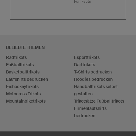
Fun Facts
BELIEBTE THEMEN
Radtrikots
Esporttrikots
Fußballtrikots
Darttrikots
Basketballtrikots
T-Shirts bedrucken
Laufshirts bedrucken
Hoodies bedrucken
Eishockeytrikots
Handballtrikots selbst
Motocross Trikots
gestalten
Mountainbiketrikots
Trikotsätze Fußballtrikots
Firmenlaufshirts
bedrucken