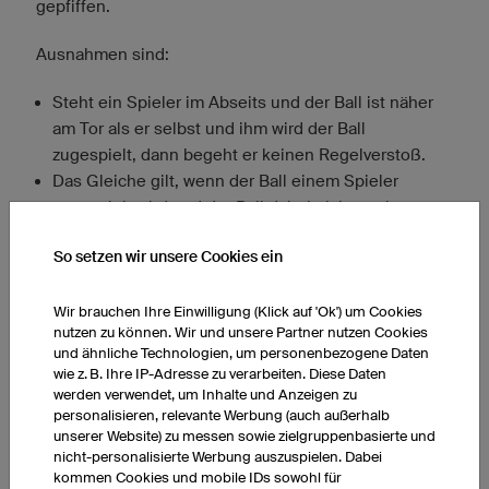
gepfiffen.
Ausnahmen sind:
Steht ein Spieler im Abseits und der Ball ist näher
am Tor als er selbst und ihm wird der Ball
zugespielt, dann begeht er keinen Regelverstoß.
Das Gleiche gilt, wenn der Ball einem Spieler
zugespielt wird und der Ball dabei nicht nach vorne
gespielt wird, sich also der gegnerischen Torlinie
So setzen wir unsere Cookies ein
nicht nähert.
Wir brauchen Ihre Einwilligung (Klick auf 'Ok') um Cookies
Wird ein Abseits gepfiffen, erhält das gegnerische
nutzen zu können. Wir und unsere Partner nutzen Cookies
Team an der Stelle, an der der Spieler im Abseits
und ähnliche Technologien, um personenbezogene Daten
stand, einen
indirekten Freistoß
. In diesem Artikel
wie z. B. Ihre IP-Adresse zu verarbeiten. Diese Daten
erfahren Sie mehr zur
Abseitsregel
.
werden verwendet, um Inhalte und Anzeigen zu
personalisieren, relevante Werbung (auch außerhalb
unserer Website) zu messen sowie zielgruppenbasierte und
nicht-personalisierte Werbung auszuspielen. Dabei
Anzeige
kommen Cookies und mobile IDs sowohl für