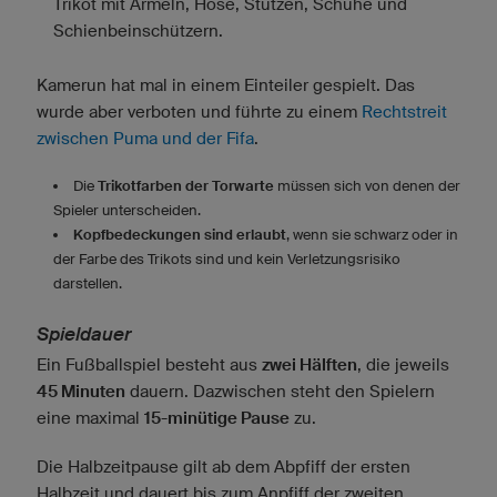
Trikot mit Ärmeln, Hose, Stutzen, Schuhe und
Schienbeinschützern.
Kamerun hat mal in einem Einteiler gespielt. Das
wurde aber verboten und führte zu einem
Rechtstreit
zwischen Puma und der Fifa
.
Die
Trikotfarben der Torwarte
müssen sich von denen der
Spieler unterscheiden.
Kopfbedeckungen sind erlaubt
, wenn sie schwarz oder in
der Farbe des Trikots sind und kein Verletzungsrisiko
darstellen.
Spieldauer
Ein Fußballspiel besteht aus
zwei Hälften
, die jeweils
45 Minuten
dauern. Dazwischen steht den Spielern
eine maximal
15-minütige Pause
zu.
Die Halbzeitpause gilt ab dem Abpfiff der ersten
Halbzeit und dauert bis zum Anpfiff der zweiten