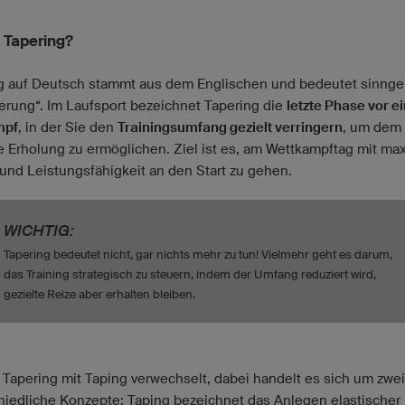
t Tapering?
g auf Deutsch stammt aus dem Englischen und bedeutet sinng
erung“. Im Laufsport bezeichnet Tapering die
letzte Phase vor 
mpf
, in der Sie den
Trainingsumfang gezielt verringern
, um dem
e Erholung zu ermöglichen. Ziel ist es, am Wettkampftag mit ma
 und Leistungsfähigkeit an den Start zu gehen.
WICHTIG:
Tapering bedeutet nicht, gar nichts mehr zu tun! Vielmehr geht es darum,
das Training strategisch zu steuern, indem der Umfang reduziert wird,
gezielte Reize aber erhalten bleiben.
 Tapering mit Taping verwechselt, dabei handelt es sich um zwei 
hiedliche Konzepte: Taping bezeichnet das Anlegen elastischer