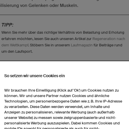
bilisierung von Gelenken oder Muskeln.
TIPP:
Wenn Sie mehr über das richtige Verhältnis von Belastung und Erholung
erfahren möchten, lesen Sie auch unseren Artikel zur
Regeneration nach
dem Wettkampf
. Stöbern Sie in unserem
Laufmagazin
für Beiträge rund
um den Laufsport.
So setzen wir unsere Cookies ein
b ist Tapering für Wettkämpfe entscheidend
Wir brauchen Ihre Einwilligung (Klick auf 'Ok') um Cookies nutzen zu
können. Wir und unsere Partner nutzen Cookies und ähnliche
Technologien, um personenbezogene Daten wie z. B. Ihre IP-Adresse
 geplantes Tapering vor dem Marathon oder Halbmarathon ist we
zu verarbeiten. Diese Daten werden verwendet, um Inhalte und
e Ruhepause: Sie gibt dem Körper
Zeit zur Regeneration, hilft be
Anzeigen zu personalisieren, relevante Werbung (auch außerhalb
unserer Website) zu messen sowie zielgruppenbasierte und nicht-
en der Glykogenspeicher
und
reduziert mentale wie körperliche
personalisierte Werbung auszuspielen. Dabei kommen Cookies und
pfung
, ohne den Trainingsrhythmus ganz zu unterbrechen.
mobile IDs sowohl für personalisierte als auch für nicht-