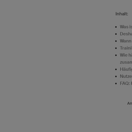
Inhalt:
Was i
Desha
Wann 
Train
Wie h
zusa
Häufi
Nutze
FAQ: 
An