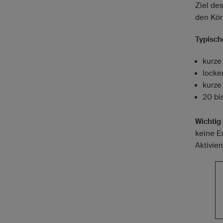
Ziel de
den Kör
Typische
kurze
locke
kurze
20 bi
Wichtig 
keine E
Aktivier