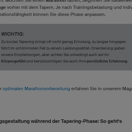
rm. Möchten Sie einen
Marathon
laufen, beginnen Sie idealerw
age
vorher mit dem Tapern. Je nach Trainingsbelastung und indiv
ationsfähigkeit können Sie diese Phase anpassen.
WICHTIG:
Zu kurzes Tapering bringt oft nicht genug Erholung, zu langes hingegen
führt im schlimmsten Fall zu einem Leistungsabfall. Orientierung geben
unsere Empfehlungen, aber achten Sie unbedingt auch auf Ihr
Körpergefühl
und berücksichtigen Sie auch Ihre
persönliche Erfahrung
.
ur
optimalen Marathonvorbereitung
erfahren Sie in unserem Mag
ngsgestaltung während der Tapering-Phase: So geht‘s