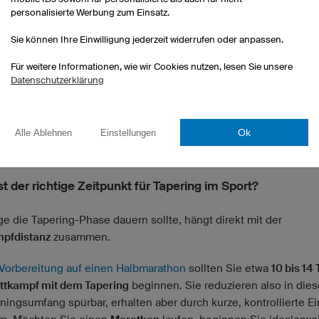
personalisierte Werbung zum Einsatz.
k der Effekt ist, zeigt eine
Studie des Insight SFI Research Centr
alytics
der University College Dublin: Forscher analysierten die
Sie können Ihre Einwilligung jederzeit widerrufen oder anpassen.
gsdaten von über 158.000 Hobbyläufern und stellten fest, dass e
Für weitere Informationen, wie wir Cookies nutzen, lesen Sie unsere
nierter Taper im Vergleich zu einem sehr kurzen oder unstrukturi
Datenschutzerklärung
ber drei Wochen die Marathon-Zielzeit
im Schnitt um 5:32 Minut
 verbessern
kann. Auch zeigte sich: Frauen profitieren im Schnit
 als Männer von einem durchdachten Tapering-Plan.
Ok
Alle Ablehnen
Einstellungen
t der richtige Zeitpunkt für Tapering im Sport?
ge die Tapering-Phase dauern sollte, hängt direkt mit der
pfdistanz
zusammen.
Vorbereitung auf einen Halbmarathon
sollten Sie etwa
10 bis 14
tkampf mit dem Tapering
beginnen. Sie reduzieren also in dies
iningsumfang spürbar, erhalten aber durch kurze, kontrollierte E