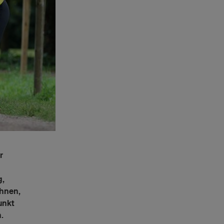
r
g,
Ihnen,
unkt
.