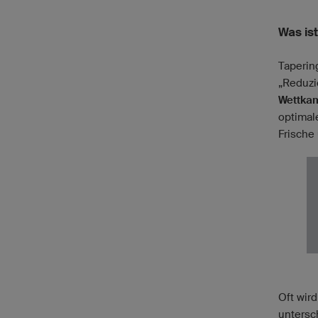
Was is
Taperin
„Reduzi
Wettka
optimal
Frische
Oft wird
untersc