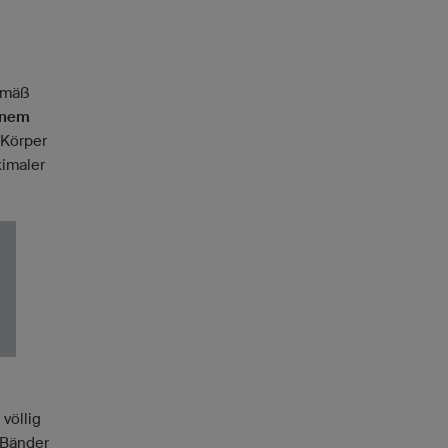
emäß
einem
 Körper
ximaler
völlig
 Bänder