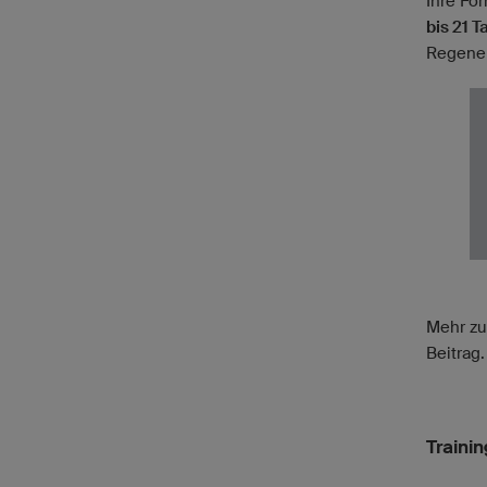
Ihre Fo
bis 21 T
Regener
Mehr z
Beitrag.
Traini