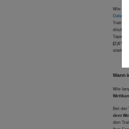
Wie star
Data An
Trainin
diszipli
Taper ü
(2,6 %)
stärker
Wann is
Wie lan
Wettkam
Bei der
dem Wet
den Tra