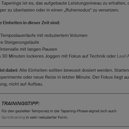
s Taperings ist es, das aufgebaute Leistungsniveau zu erhalten,
per zu überlasten oder in einen „Ruhemodus“ zu versetzen.
 Einheiten in dieser Zeit sind:
 Tempodauerläufe mit reduziertem Volumen
re Steigerungsläufe
 Intervalle mit langen Pausen
s 30 Minuten lockeres Joggen mit Fokus auf Technik oder
Lauf-
ist dabei:
Alle Einheiten sollten bewusst dosiert werden. Starten
xperimente oder neue Reize in letzter Minute. Der Fokus liegt au
ung, nicht auf Aufbau.
TRAININGSTIPP:
Für den gezielten Temporeiz in der Tapering-Phase eignet sich auch
Sprinttraining
in sehr reduzierter Form.