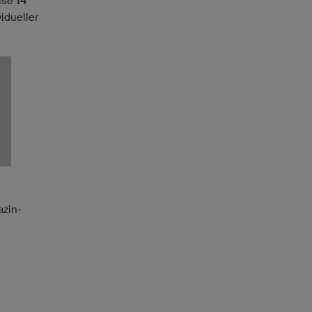
eise
14
idueller
azin-