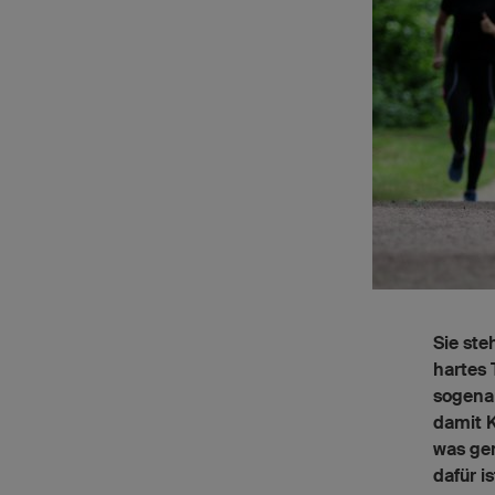
Sie ste
hartes 
sogena
damit K
was gen
dafür i