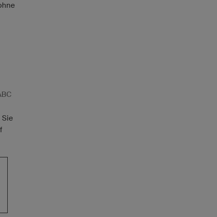
 ohne
ABC
 Sie
f