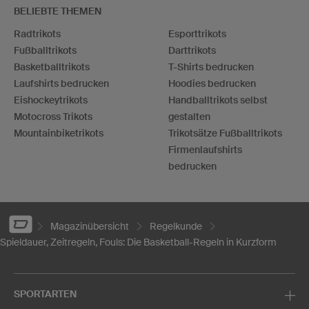
BELIEBTE THEMEN
Radtrikots
Esporttrikots
Fußballtrikots
Darttrikots
Basketballtrikots
T-Shirts bedrucken
Laufshirts bedrucken
Hoodies bedrucken
Eishockeytrikots
Handballtrikots selbst
Motocross Trikots
gestalten
Mountainbiketrikots
Trikotsätze Fußballtrikots
Firmenlaufshirts
bedrucken
Magazinübersicht
Regelkunde
Spieldauer, Zeitregeln, Fouls: Die Basketball-Regeln in Kurzform
SPORTARTEN