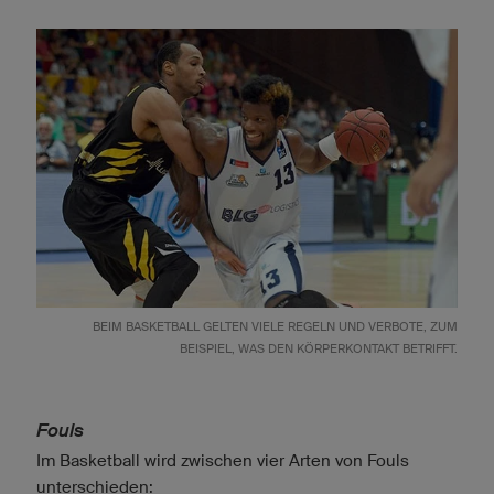
BEIM BASKETBALL GELTEN VIELE REGELN UND VERBOTE, ZUM
BEISPIEL, WAS DEN KÖRPERKONTAKT BETRIFFT.
Fouls
Im Basketball wird zwischen vier Arten von Fouls
unterschieden: