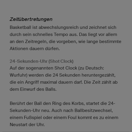
Zeitübertretungen
Basketball ist abwechslungsreich und zeichnet sich
durch sein schnelles Tempo aus. Das liegt vor allem
an den Zeitregeln, die vorgeben, wie lange bestimmte
Aktionen dauern dürfen.
24-Sekunden-Uhr (Shot Clock)
Auf der sogenannten Shot Clock (zu Deutsch:
Wurfuhr) werden die 24 Sekunden heruntergezählt,
die ein Angriff maximal dauern darf. Die Zeit zählt ab
dem Einwurf des Balls.
Berührt der Ball den Ring des Korbs, startet die 24-
Sekunden-Uhr neu. Auch nach Ballbesitzwechsel,
einem Fußspiel oder einem Foul kommt es zu einem
Neustart der Uhr.