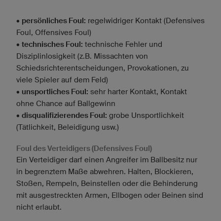
•
persönliches Foul:
regelwidriger Kontakt (Defensives
Foul, Offensives Foul)
•
technisches Foul:
technische Fehler und
Disziplinlosigkeit (z.B. Missachten von
Schiedsrichterentscheidungen, Provokationen, zu
viele Spieler auf dem Feld)
•
unsportliches Foul:
sehr harter Kontakt, Kontakt
ohne Chance auf Ballgewinn
•
disqualifizierendes Foul:
grobe Unsportlichkeit
(Tätlichkeit, Beleidigung usw.)
Foul des Verteidigers (Defensives Foul)
Ein Verteidiger darf einen Angreifer im Ballbesitz nur
in begrenztem Maße abwehren. Halten, Blockieren,
Stoßen, Rempeln, Beinstellen oder die Behinderung
mit ausgestreckten Armen, Ellbogen oder Beinen sind
nicht erlaubt.