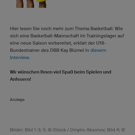
Hier lesen Sie noch mehr zum Thema Basketball: Wie
sich eine Basketball-Mannschaft im Trainingslager auf
eine neue Saison vorbereitet, erklärt der U18-
Bundestrainer des DBB Kay Blümel in
diesem
Interview
.
Wir wünschen Ihnen viel Spaß beim Spielen und
Anfeuern!
Anzeige
Bilder: Bild 1-3; 5: © iStock / Dmytro Aksonov; Bild 4: ©