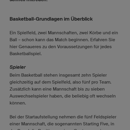
Basketball-Grundlagen im Überblick
Ein Spielfeld, zwei Mannschaften, zwei Körbe und ein
Ball – schon kann das Match beginnen. Erfahren Sie
hier Genaueres zu den Voraussetzungen für jedes
Basketballspiel.
Spieler
Beim Basketball stehen insgesamt zehn Spieler
gleichzeitig auf dem Spielfeld, also fünf pro Team.
Zusätzlich kann eine Mannschaft bis zu sieben
Auswechselspieler haben, die beliebig oft wechseln
können.
Bei der Startaufstellung nehmen die fünf Feldspieler
einer Mannschaft, die sogenannten Starting Five, in