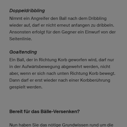
Doppeldribbling
Nimmt ein Angreifer den Ball nach dem Dribbling
wieder auf, darf er nicht erneut anfangen zu dribbeln.
Ansonsten erfolgt für den Gegner ein Einwurf von der
Seitenlinie.
Goaltending
Ein Ball, der in Richtung Korb geworfen wird, darf nur
in der Aufwärtsbewegung abgewehrt werden, nicht
aber, wenn er sich nach unten Richtung Korb bewegt.
Dann darf er erst wieder nach einer Korbberührung
gespielt werden.
Bereit für das Bälle-Versenken?
Nun haben Sie das nötige Grundwissen rund um die