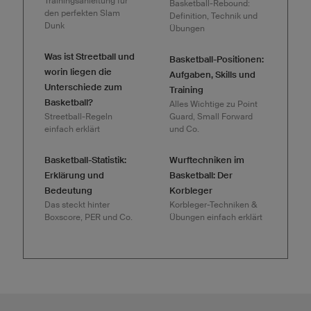
Trainingsanleitung für
Basketball-Rebound:
den perfekten Slam
Definition, Technik und
Dunk
Übungen
Was ist Streetball und
Basketball-Positionen:
worin liegen die
Aufgaben, Skills und
Unterschiede zum
Training
Basketball?
Alles Wichtige zu Point
Streetball-Regeln
Guard, Small Forward
einfach erklärt
und Co.
Basketball-Statistik:
Wurftechniken im
Erklärung und
Basketball: Der
Bedeutung
Korbleger
Das steckt hinter
Korbleger-Techniken &
Boxscore, PER und Co.
Übungen einfach erklärt