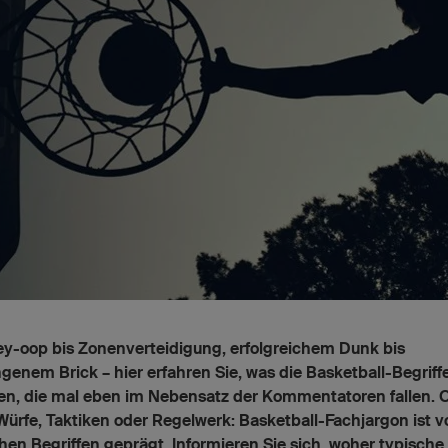
ey-oop bis Zonenverteidigung, erfolgreichem Dunk bis
genem Brick – hier erfahren Sie, was die Basketball-Begriff
en, die mal eben im Nebensatz der Kommentatoren fallen. 
Würfe, Taktiken oder Regelwerk: Basketball-Fachjargon ist v
hen Begriffen geprägt. Informieren Sie sich, woher typische