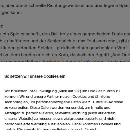
ren, aber durch schnelle Richtungswechsel und überlegene Spiel
igen kann.
ne
 ein Spieler schafft, den Ball trotz eines gegnerischen Fouls no
b zu befördern und der Schiedsrichter das Foul anerkennt, gibt 
f für den gefoulten Spieler – praktisch einen geschenkten Wurf
ch zu dem bereits erreichten Korb, deshalb der Begriff „And One“
 zu unserem Beitrag „
Basketball-Regeln in Kurzform
“, in dem wir
 Fouls und ihre Strafen erklären.
So setzen wir unsere Cookies ein
s
sse, die die Vorlage zu einem erfolgreichen Korbwurf bilden, wer
Wir brauchen Ihre Einwilligung (Klick auf 'Ok') um Cookies nutzen zu
können. Wir und unsere Partner nutzen Cookies und ähnliche
 bezeichnet. Sie werden pro Spieler und Spiel gelistet und sind
Technologien, um personenbezogene Daten wie z. B. Ihre IP-Adresse
ig, weil sie am Ende eines Spiels objektive Vergleiche über die
zu verarbeiten. Diese Daten werden verwendet, um Inhalte und
g der Basketballer zulassen, denn ohne Assists gibt es keine od
Anzeigen zu personalisieren, relevante Werbung (auch außerhalb
st deutlich weniger Körbe.
unserer Website) zu messen sowie zielgruppenbasierte und nicht-
personalisierte Werbung auszuspielen. Dabei kommen Cookies und
mobile IDs sowohl für personalisierte als auch für nicht-