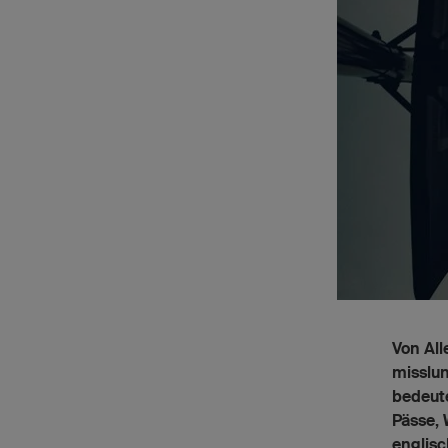
Von All
misslun
bedeut
Pässe, 
englisc