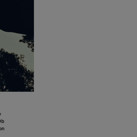
e
Ob
on