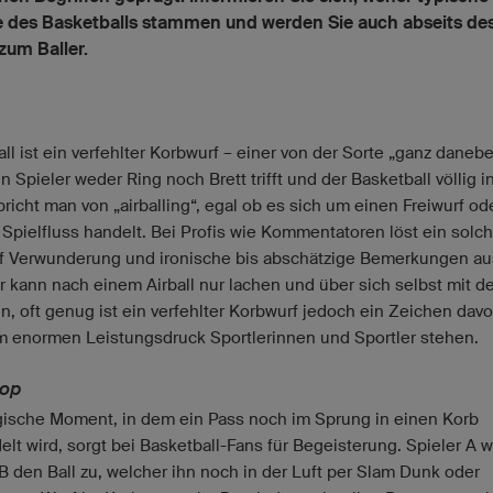
e des Basketballs stammen und werden Sie auch abseits de
zum Baller.
all ist ein verfehlter Korbwurf – einer von der Sorte „ganz danebe
 Spieler weder Ring noch Brett trifft und der Basketball völlig i
spricht man von „airballing“, egal ob es sich um einen Freiwurf od
 Spielfluss handelt. Bei Profis wie Kommentatoren löst ein solch
f Verwunderung und ironische bis abschätzige Bemerkungen au
 kann nach einem Airball nur lachen und über sich selbst mit 
n, oft genug ist ein verfehlter Korbwurf jedoch ein Zeichen davo
 enormen Leistungsdruck Sportlerinnen und Sportler stehen.
oop
ische Moment, in dem ein Pass noch im Sprung in einen Korb
lt wird, sorgt bei Basketball-Fans für Begeisterung. Spieler A wi
 B den Ball zu, welcher ihn noch in der Luft per Slam Dunk oder