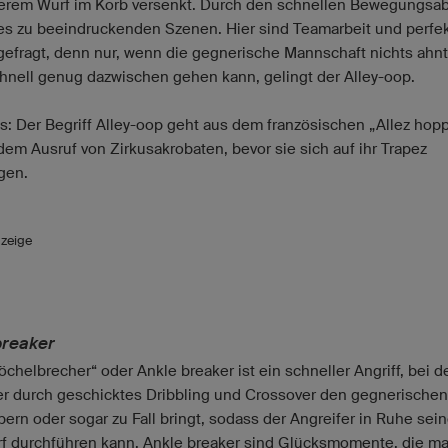
herem Wurf im Korb versenkt. Durch den schnellen Bewegungsab
s zu beeindruckenden Szenen. Hier sind Teamarbeit und perfe
gefragt, denn nur, wenn die gegnerische Mannschaft nichts ahn
chnell genug dazwischen gehen kann, gelingt der Alley-oop.
s: Der Begriff Alley-oop geht aus dem französischen „Allez hopp
dem Ausruf von Zirkusakrobaten, bevor sie sich auf ihr Trapez
gen.
zeige
breaker
öchelbrecher“ oder Ankle breaker ist ein schneller Angriff, bei 
er durch geschicktes Dribbling und Crossover den gegnerischen
pern oder sogar zu Fall bringt, sodass der Angreifer in Ruhe sei
f durchführen kann. Ankle breaker sind Glücksmomente, die ma