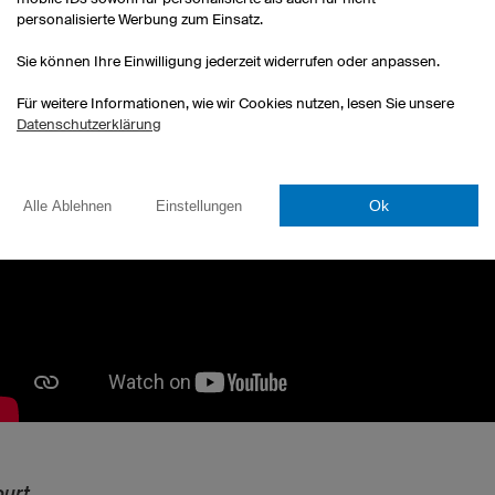
hten wissen, wie Sie selbst mehr Assists im Basketball erreich
personalisierte Werbung zum Einsatz.
 Das lässt sich trainieren! Im folgenden Video erfahren Sie, we
 Ihnen helfen, Pässe für den entscheidenden Korb zu spielen.
Sie können Ihre Einwilligung jederzeit widerrufen oder anpassen.
Für weitere Informationen, wie wir Cookies nutzen, lesen Sie unsere
Datenschutzerklärung
Ok
Alle Ablehnen
Einstellungen
urt