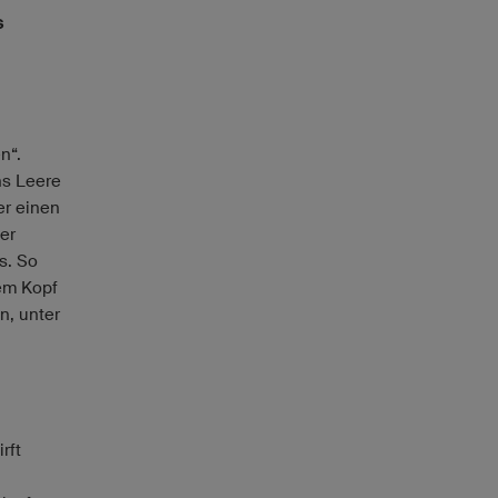
s
n“.
ns Leere
er einen
er
s. So
dem Kopf
n, unter
rft