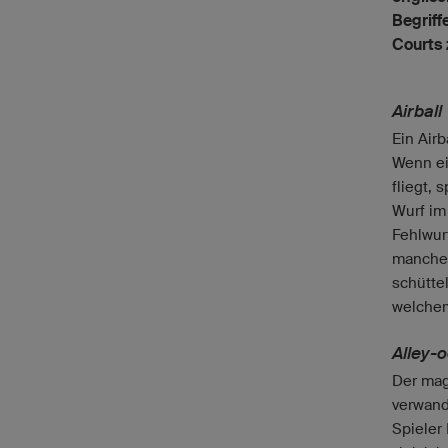
Begriff
Courts 
Airball
Ein Airb
Wenn ein
fliegt, 
Wurf im
Fehlwur
mancher
schüttel
welchem
Alley-
Der mag
verwande
Spieler