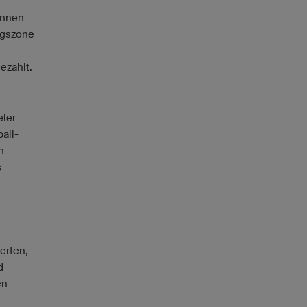
nnen
ungszone
ezählt.
eler
all-
n
s
erfen,
d
en