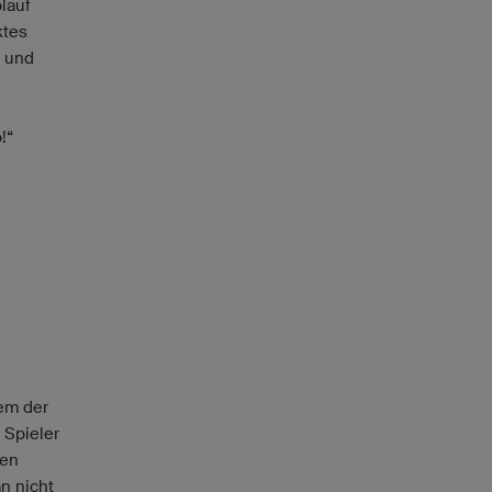
lauf
ktes
t und
!“
dem der
 Spieler
nen
n nicht