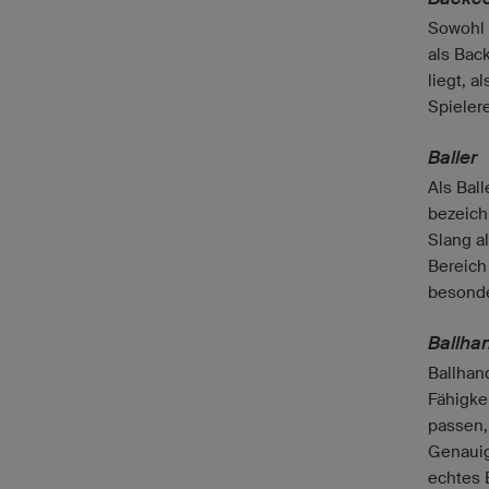
Sowohl 
als Bac
liegt, a
Spieler
Baller
Als Bal
bezeichn
Slang a
Bereich
besonde
Ballha
Ballhand
Fähigke
passen,
Genauigk
echtes 