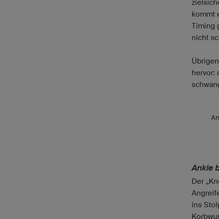
zielsic
kommt e
Timing 
nicht s
Übrigen
hervor: 
schwan
An
Ankle 
Der „Kn
Angreif
ins Stol
Korbwur