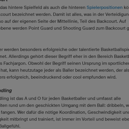
das hintere Spielfeld als auch die hinteren
Spielerpositionen
kö
kcourt bezeichnet werden. Damit ist alles, was in der Verteidig
lso auf der eigenen Seite der Mittellinie, Teil des Backcourt. Auf
ebene werden Point Guard und Shooting Guard zum Backcourt g
ler werden besonders erfolgreiche oder talentierte Basketballspi
et. Allerdings gehört dieser Begriff eher in den Bereich Basketb
ls Fachjargon. Obwohl der Begriff seinen Ursprung im sportliche
 hat, kann heutzutage jeder als Baller bezeichnet werden, der al
rs erfolgreich, beeindruckend oder cool empfunden wird.
ndling
ling ist das A und O für jeden Basketballer und umfasst alle
iten rund um den geschickten Umgang mit dem Ball: dribbeln, w
 fangen. Wer dafür die nötige Koordination, Geschwindigkeit un
eit mitbringt und trainiert, ist immer im Vorteil und beweist eb
Ballgefühl.