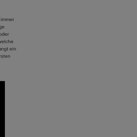
h immer
ege
oder
 welche
angt ein
rsten