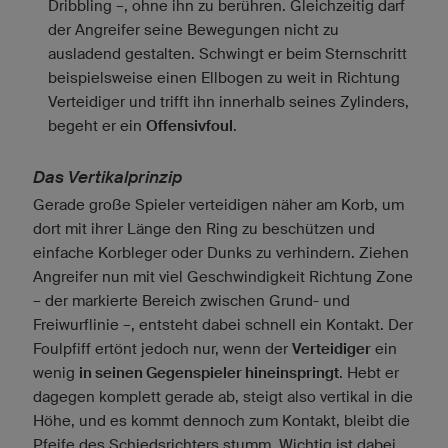
Dribbling –, ohne ihn zu berühren. Gleichzeitig darf
der Angreifer seine Bewegungen nicht zu
ausladend gestalten. Schwingt er beim Sternschritt
beispielsweise einen Ellbogen zu weit in Richtung
Verteidiger und trifft ihn innerhalb seines Zylinders,
begeht er ein
Offensivfoul
.
Das Vertikalprinzip
Gerade große Spieler verteidigen näher am Korb, um
dort mit ihrer Länge den Ring zu beschützen und
einfache Korbleger oder Dunks zu verhindern. Ziehen
Angreifer nun mit viel Geschwindigkeit Richtung Zone
– der markierte Bereich zwischen Grund- und
Freiwurflinie –, entsteht dabei schnell ein Kontakt. Der
Foulpfiff ertönt jedoch nur, wenn der
Verteidiger
ein
wenig
in seinen Gegenspieler hineinspringt
. Hebt er
dagegen komplett gerade ab, steigt also vertikal in die
Höhe, und es kommt dennoch zum Kontakt, bleibt die
Pfeife des Schiedsrichters stumm. Wichtig ist dabei,