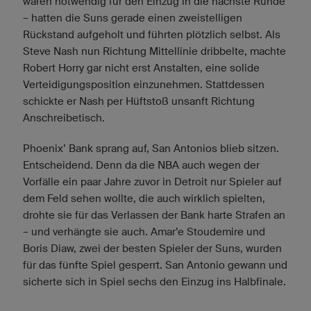
waren notwendig für den Einzug in die nächste Runde
– hatten die Suns gerade einen zweistelligen
Rückstand aufgeholt und führten plötzlich selbst. Als
Steve Nash nun Richtung Mittellinie dribbelte, machte
Robert Horry gar nicht erst Anstalten, eine solide
Verteidigungsposition einzunehmen. Stattdessen
schickte er Nash per Hüftstoß unsanft Richtung
Anschreibetisch.
Phoenix’ Bank sprang auf, San Antonios blieb sitzen.
Entscheidend. Denn da die NBA auch wegen der
Vorfälle ein paar Jahre zuvor in Detroit nur Spieler auf
dem Feld sehen wollte, die auch wirklich spielten,
drohte sie für das Verlassen der Bank harte Strafen an
– und verhängte sie auch. Amar’e Stoudemire und
Boris Diaw, zwei der besten Spieler der Suns, wurden
für das fünfte Spiel gesperrt. San Antonio gewann und
sicherte sich in Spiel sechs den Einzug ins Halbfinale.