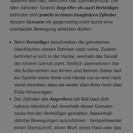
Spielers sein darf, bestimmt das Zylinderprinzip. Die
Idee dahinter: Sowohl
Angreifer als auch Verteidiger
befinden sich
jeweils in einem imaginären Zylinder
,
dessen
Grenzen
sie gegenseitig nicht durch eine
unerlaubte Bewegung verletzen dürfen:
Beim
Verteidiger
beschreiben die gehobenen
Handflächen diesen Rahmen nach vorne. Zudem
befindet er sich in der Hocke, weshalb das Gesäß
die hintere Grenze zieht. Seitlich übernehmen das
die Außenseiten von Armen und Beinen. Dabei darf
ein Spieler seine Arme und Hände nur so weit nach
vorne strecken, dass sie weder über Knie noch über
Füße hinausragen.
Der Zylinder des
Angreifers
mit Ball baut sich
nahezu identisch auf. Innerhalb dieser Grenzen
muss ihm der Verteidiger gestatten, Basketball-
übliche Bewegungen auszuführen – beispielsweise
einen Sternschritt, einen Wurf, einen Pass oder das