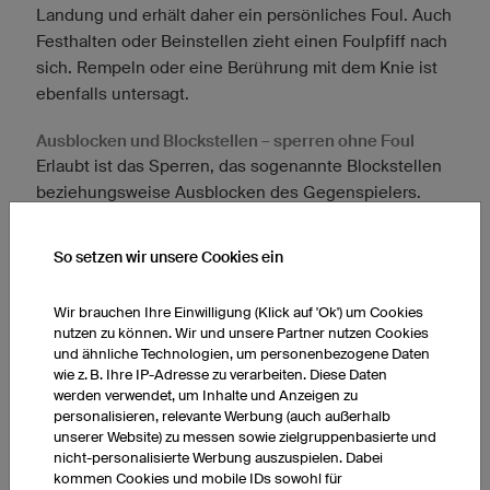
Landung und erhält daher ein persönliches Foul. Auch
Festhalten oder Beinstellen zieht einen Foulpfiff nach
sich. Rempeln oder eine Berührung mit dem Knie ist
ebenfalls untersagt.
Ausblocken und Blockstellen – sperren ohne Foul
Erlaubt ist das Sperren, das sogenannte Blockstellen
beziehungsweise Ausblocken des Gegenspielers.
Natürlich dürfen dabei aber keine anderen Regeln
verletzt werden. Stellt ein Mitspieler seinem
So setzen wir unsere Cookies ein
Teamkollegen einen Block, damit der leichter in
Richtung Korb kommt, positioniert er sich dafür
links
Wir brauchen Ihre Einwilligung (Klick auf 'Ok') um Cookies
oder rechts neben dem Verteidiger
. Ein Hindernis
nutzen zu können. Wir und unsere Partner nutzen Cookies
entsteht. Wichtig dabei ist, dass der Blocksteller
und ähnliche Technologien, um personenbezogene Daten
wie z. B. Ihre IP-Adresse zu verarbeiten. Diese Daten
stillsteht und sich nicht in die eine oder die andere
werden verwendet, um Inhalte und Anzeigen zu
Richtung lehnt, um seine Fläche zu vergrößern. Auch
personalisieren, relevante Werbung (auch außerhalb
die Ellbogen darf er nicht zu weit ausfahren.
unserer Website) zu messen sowie zielgruppenbasierte und
Blockstellen funktioniert auch abseits des Balles. So
nicht-personalisierte Werbung auszuspielen. Dabei
kommen Cookies und mobile IDs sowohl für
kann beispielweise ein Team die gegnerischen