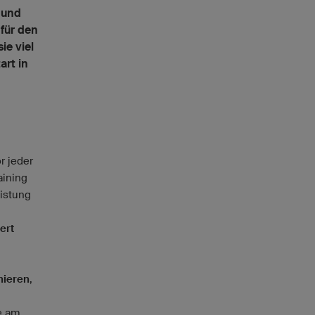
 und
 für den
ie viel
art in
r jeder
aining
istung
ert
nieren
,
e am