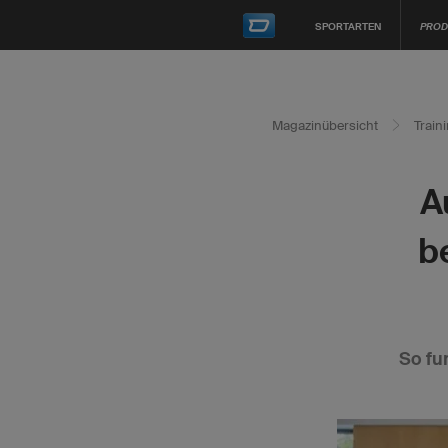
SPORTARTEN
PROD
Magazinübersicht
Train
A
b
So fu