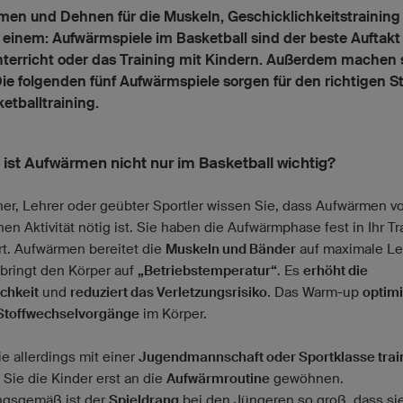
en und Dehnen für die Muskeln, Geschicklichkeitstraining
n einem: Aufwärmspiele im Basketball sind der beste Auftakt
terricht oder das Training mit Kindern. Außerdem machen s
ie folgenden fünf Aufwärmspiele sorgen für den richtigen St
ketballtraining.
ist Aufwärmen nicht nur im Basketball wichtig?
iner, Lehrer oder geübter Sportler wissen Sie, dass Aufwärmen vo
hen Aktivität nötig ist. Sie haben die Aufwärmphase fest in Ihr Tr
ert. Aufwärmen bereitet die
Muskeln und Bänder
auf maximale Le
 bringt den Körper auf
„Betriebstemperatur“
. Es
erhöht die
chkeit
und
reduziert das Verletzungsrisiko
. Das Warm-up
optimi
Stoffwechselvorgänge
im Körper.
e allerdings mit einer
Jugendmannschaft oder Sportklasse trai
Sie die Kinder erst an die
Aufwärmroutine
gewöhnen.
ngsgemäß ist der
Spieldrang
bei den Jüngeren so groß, dass si