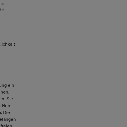
ERT
EN.
lichkeit
ung ein
ehen.
en. Sie
. Nun
. Die
gefangen
freien,