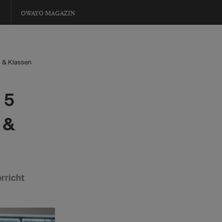
OWAYO MAGAZIN
s & Klassen
 5
 &
rricht