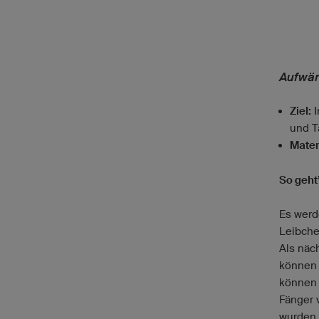
Aufwär
Ziel:
I
und T
Mater
So geht’
Es werd
Leibche
Als näc
können 
können 
Fänger 
wurden,