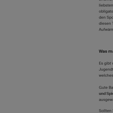
liebste
obligat
den Spo
diesen
Aufwärm
Was ma
Es gibt
Jugendt
welche
Gute Ba
und Spi
ausgewä
Sollten