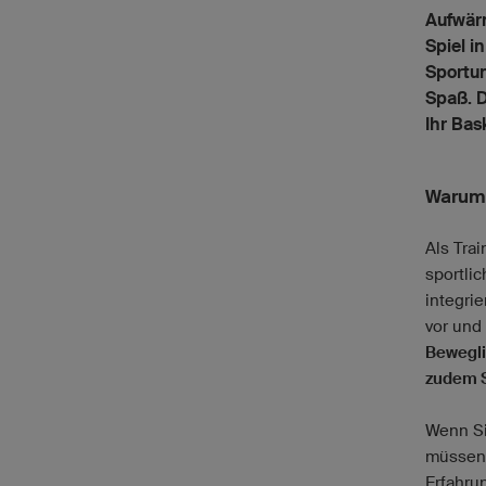
Aufwärm
Spiel i
Sportun
Spaß. D
Ihr Bas
Warum 
Als Tra
sportlic
integri
vor und
Bewegli
zudem 
Wenn Si
müssen 
Erfahru