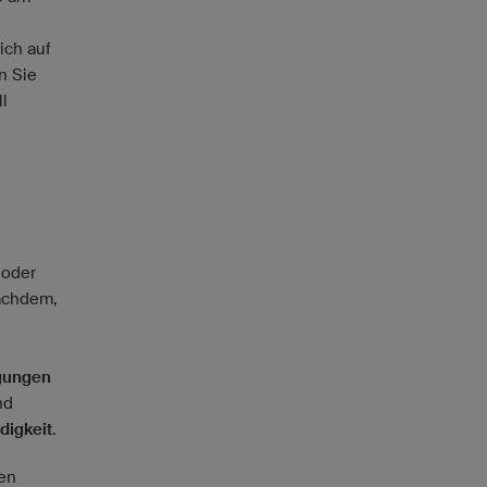
ich auf
n Sie
l
 oder
nachdem,
gungen
nd
digkeit
.
en