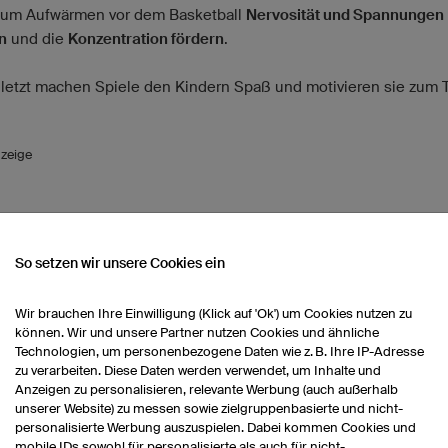
zum Aufwärmen vor dem Basketball
Nervosität und Spannungen
n
und die
Konzentration fördern
.
uletzt machen Spiele den Kindern Spaß und motivieren sie zum T
zeige
So setzen wir unsere Cookies ein
 Aufwärmspiele ohne Ball
Wir brauchen Ihre Einwilligung (Klick auf 'Ok') um Cookies nutzen zu
können. Wir und unsere Partner nutzen Cookies und ähnliche
tzlich eignen sich die meisten Laufspiele auch als Aufwärmspie
Technologien, um personenbezogene Daten wie z. B. Ihre IP-Adresse
ll. Sie sollten jedoch überlegen, ob Sie mit einem Spiel wirklic
zu verarbeiten. Diese Daten werden verwendet, um Inhalte und
Anzeigen zu personalisieren, relevante Werbung (auch außerhalb
hte Aufwärmwirkung erreichen. Die folgenden Beispiele erfülle
unserer Website) zu messen sowie zielgruppenbasierte und nicht-
und machen obendrein noch Spaß.
personalisierte Werbung auszuspielen. Dabei kommen Cookies und
mobile IDs sowohl für personalisierte als auch für nicht-