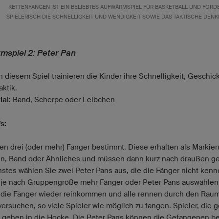
KETTENFANGEN IST EIN BELIEBTES AUFWÄRMSPIEL FÜR BASKETBALL UND FÖRD
SPIELERISCH DIE SCHNELLIGKEIT UND WENDIGKEIT SOWIE DAS TAKTISCHE DENK
mspiel 2: Peter Pan
n diesem Spiel trainieren die Kinder ihre Schnelligkeit, Geschick
aktik.
ial:
Band, Scherpe oder Leibchen
s:
en drei (oder mehr) Fänger bestimmt. Diese erhalten als Markier
n, Band oder Ähnliches und müssen dann kurz nach draußen g
hstes wählen Sie zwei Peter Pans aus, die die Fänger nicht kenn
je nach Gruppengröße mehr Fänger oder Peter Pans auswählen
die Fänger wieder reinkommen und alle rennen durch den Raum
versuchen, so viele Spieler wie möglich zu fangen. Spieler, die 
 gehen in die Hocke. Die Peter Pans können die Gefangenen be