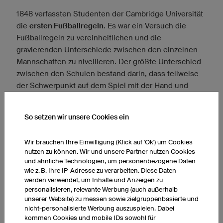
1848 verfassten Studenten der Cambridge Universität
die
ersten Fußballregeln
. Es war ein Versuch die
Fußballregeln zu vereinheitlichen und die
gravierenden Unterschiede zwischen den einzelnen
Mannschaften zu nivellieren. Der größte Unterschied
zwischen den Schulen bestand darin, dass teilweise
der Schwerpunkt auf dem Spiel mit der Hand und
teilweise auf dem Spiel mit dem Fuß lag. Die
Cambridge-Regeln gaben dem Spiel mit dem Fuß
So setzen wir unsere Cookies ein
Vorrang. Nun war es möglich offizielle Turniere
zwischen den Schulen auszutragen.
Wir brauchen Ihre Einwilligung (Klick auf 'Ok') um Cookies
nutzen zu können. Wir und unsere Partner nutzen Cookies
und ähnliche Technologien, um personenbezogene Daten
wie z. B. Ihre IP-Adresse zu verarbeiten. Diese Daten
werden verwendet, um Inhalte und Anzeigen zu
personalisieren, relevante Werbung (auch außerhalb
unserer Website) zu messen sowie zielgruppenbasierte und
nicht-personalisierte Werbung auszuspielen. Dabei
kommen Cookies und mobile IDs sowohl für