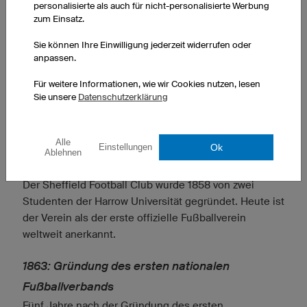
personalisierte als auch für nicht-personalisierte Werbung
zum Einsatz.
Sie können Ihre Einwilligung jederzeit widerrufen oder
anpassen.
Für weitere Informationen, wie wir Cookies nutzen, lesen
RUGBY UND FUSSBALL HABEN DEN GLEICHEN URSPRUNG. ERST NACH U
Sie unsere
Datenschutzerklärung
ND NACH ENTWICKELTEN SICH DIE BEIDEN BALLSPIELE ZU EIGENEN S
PORTARTEN.
Alle
Ok
Einstellungen
Ablehnen
1858: Der erste englische Fußball-Verein
Der Sheffield Football Club wurde 1858 von zwei
Studenten der Harrow Universität gegründet. Heute ist
der Verein als der erste offizielle Fußballverein
weltweit anerkannt.
1863: Gründung des ersten nationalen
Fußballverbands
Fünf Jahre nach der Gründung des ersten