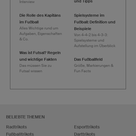
und Tipps
Interview
Die Rolle des Kapitäns
Spielsysteme im
im Fußball
Fußball: Definition und
Alles Wichtige rund um
Beispiele
Aufgaben, Eigenschaften
Von 4-4-2 bis 4-3-3:
& Co.
Spielsysteme und
Aufstellung im Überblick
Was ist Futsal? Regeln
und wichtige Fakten
Das Fußballfeld
Das müssen Sie zu
Größe, Markierungen &
Futsal wissen
Fun Facts
BELIEBTE THEMEN
Radtrikots
Esporttrikots
Fußballtrikots
Darttrikots