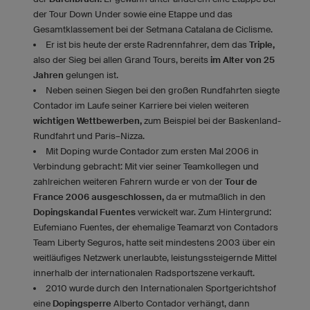
der Tour Down Under sowie eine Etappe und das
Gesamtklassement bei der Setmana Catalana de Ciclisme.
Er ist bis heute der erste Radrennfahrer, dem das
Triple,
also der Sieg bei allen Grand Tours, bereits
im Alter von 25
Jahren
gelungen ist.
Neben seinen Siegen bei den großen Rundfahrten siegte
Contador im Laufe seiner Karriere bei vielen weiteren
wichtigen Wettbewerben,
zum Beispiel bei der Baskenland-
Rundfahrt und Paris–Nizza.
Mit Doping wurde Contador zum ersten Mal 2006 in
Verbindung gebracht: Mit vier seiner Teamkollegen und
zahlreichen weiteren Fahrern wurde er von der
Tour de
France 2006 ausgeschlossen,
da er mutmaßlich in den
Dopingskandal Fuentes
verwickelt war. Zum Hintergrund:
Eufemiano Fuentes, der ehemalige Teamarzt von Contadors
Team Liberty Seguros, hatte seit mindestens 2003 über ein
weitläufiges Netzwerk unerlaubte, leistungssteigernde Mittel
innerhalb der internationalen Radsportszene verkauft.
2010 wurde durch den Internationalen Sportgerichtshof
eine
Dopingsperre
Alberto Contador verhängt, dann