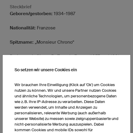
Steckbrief
Geboren/gestorben:
1934–1987
Nationalität:
Franzose
Spitzname:
„Monsieur Chrono“
Bedeutende Siege:
5x Tour de France (1957 und 1961–
1964), 2x Giro d’Italia (1960, 1964), 1x die Vuelta a
So setzen wir unsere Cookies ein
España (1963). Je 1 Sieg bei den Klassikern Lüttich–
Bastogne–Lüttich (1966), Bordeaux–Paris (1965) und
Gent–Wevelgem (1964).
Wir brauchen Ihre Einwilligung (Klick auf 'Ok') um Cookies
nutzen zu können. Wir und unsere Partner nutzen Cookies
und ähnliche Technologien, um personenbezogene Daten
In diesem Video wird der fünffache Sieger der Tour de
wie z. B. Ihre IP-Adresse zu verarbeiten. Diese Daten
France von seinem Kollegen Raymond Poulidor
werden verwendet, um Inhalte und Anzeigen zu
personalisieren, relevante Werbung (auch außerhalb
posthum gewürdigt:
unserer Website) zu messen sowie zielgruppenbasierte und
nicht-personalisierte Werbung auszuspielen. Dabei
kommen Cookies und mobile IDs sowohl für