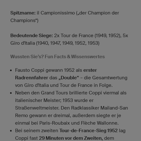
Spitzname:
il Campionissimo („der Champion der
Champions“)
Bedeutende Siege:
2x Tour de France (1949, 1952), 5x
Giro d'Italia (1940, 1947, 1949, 1952, 1953)
Wussten Sie’s? Fun Facts & Wissenswertes
Fausto Coppi gewann 1952 als
erster
Radrennfahrer
das
„Double“
– die Gesamtwertung
von Giro d'Italia und Tour de France in Folge.
Neben den Grand Tours brillierte Coppi viermal als
italienischer Meister; 1953 wurde er
Straßenweltmeister. Den Radklassiker Mailand-San
Remo gewann er dreimal, außerdem siegte er je
einmal bei Paris-Roubaix und Flèche Wallonne.
Bei seinem zweiten
Tour-de-France-Sieg 1952
lag
Coppi fast
29 Minuten vor dem Zweiten,
dem