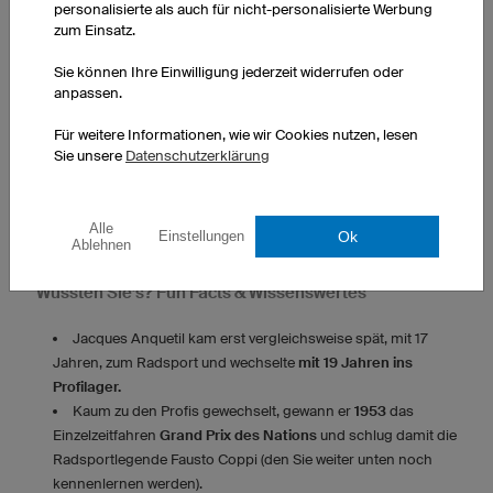
personalisierte als auch für nicht-personalisierte Werbung
zum Einsatz.
Sie können Ihre Einwilligung jederzeit widerrufen oder
anpassen.
Für weitere Informationen, wie wir Cookies nutzen, lesen
Sie unsere
Datenschutzerklärung
Alle
Ok
Einstellungen
Ablehnen
Wussten Sie’s? Fun Facts & Wissenswertes
Jacques Anquetil kam erst vergleichsweise spät, mit 17
Jahren, zum Radsport und wechselte
mit 19 Jahren ins
Profilager.
Kaum zu den Profis gewechselt, gewann er
1953
das
Einzelzeitfahren
Grand Prix des Nations
und schlug damit die
Radsportlegende Fausto Coppi (den Sie weiter unten noch
kennenlernen werden).