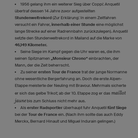
1956 gelang ihm ein weiterer Sieg über Coppi: Anquetil
übertraf dessen 14 Jahre zuvor aufgestellten
Stundenweltrekord
(Zur Erklärung: In einem Zeitfahren
versucht ein Fahrer,
innerhalb einer Stunde
eine möglichst
lange Strecke auf einer Radrennbahn zurückzulegen). Anquetil
setzte den Stundenweltrekord in Mailand auf die Marke von
46,149 Kilometer.
Seine Siege im Kampf gegen die Uhr waren es, die ihm
seinen Spitznamen
„Monsieur Chrono“
einbrachten, der
Mann, der die Zeit beherrscht.
Zu seiner
ersten Tour de France
trat der junge Normanne
ohne wesentliche Bergerfahrung an. Doch die erste Alpen-
Etappe meisterte der Neuling mit Bravour. Mehrmals sicherte
maillot
er sich das gelbe Trikot; ab der 10. Etappe zog er das
jaune
bis zum Schluss nicht mehr aus.
Als
erster Radsportler
überhaupt fuhr Anquetil
fünf Siege
bei der
Tour de France
ein. (Nach ihm sollte das auch Eddy
Merckx, Bernard Hinault und Miguel Indurain gelingen.)