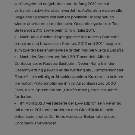
vorübergehend aufgehoben und Anfang 2012 erneut
verhängt, rückwirkend auf zwei Jahre. Außerdem wurden alle
Siege des Spaniers seit seinem positiven Dopingbefund
wieder aberkannt, darunter seine Gesamtsiege bei der Tour
de France 2010 sowie beim Giro d’Italia 2011.
Nach Ablauf seiner Dopingsperre trat Alberto Contador
erneut an und bewies sein Können: 2012 und 2014 siegte er
zum zweiten beziehungsweise dritten Mal bei Vuelta a España.
Nach der Spanienrundfahrt
2017
beendete Alberto
Contador seine Radsportlaufbahn. Neben Rang 5 in der
Gesamtwertung gewann er die Wertung als „Kämpferischster
Fahrer“ – ein
würdiger Abschluss seiner Karriere.
In seinem
Heimatort Pinto empfingen ihn im Anschluss rund 5000
Fans, die in Sprechchören „Un año más“ („noch ein Jahr“)
forderten.
Im April 2020 versteigerte der Ex-Radprofi sein Rennrad,
mit dem er 2011 unter anderem den Giro d'Italia für sich
entschieden hatte. Der Erlös wurde zur Bekämpfung des
Coronavirus verwendet.