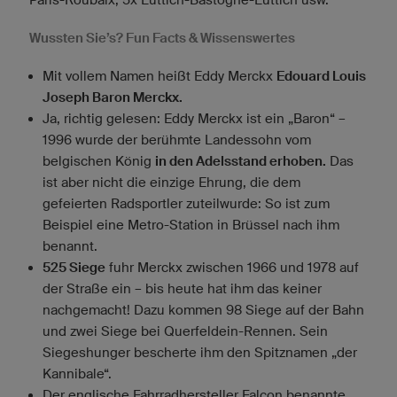
Wussten Sie’s? Fun Facts & Wissenswertes
Mit vollem Namen heißt Eddy Merckx
Edouard Louis
Joseph Baron Merckx.
Ja, richtig gelesen: Eddy Merckx ist ein „Baron“ –
1996 wurde der berühmte Landessohn vom
belgischen König
in den Adelsstand erhoben.
Das
ist aber nicht die einzige Ehrung, die dem
gefeierten Radsportler zuteilwurde: So ist zum
Beispiel eine Metro-Station in Brüssel nach ihm
benannt.
525 Siege
fuhr Merckx zwischen 1966 und 1978 auf
der Straße ein – bis heute hat ihm das keiner
nachgemacht! Dazu kommen 98 Siege auf der Bahn
und zwei Siege bei Querfeldein-Rennen. Sein
Siegeshunger bescherte ihm den Spitznamen „der
Kannibale“.
Der englische Fahrradhersteller Falcon benannte