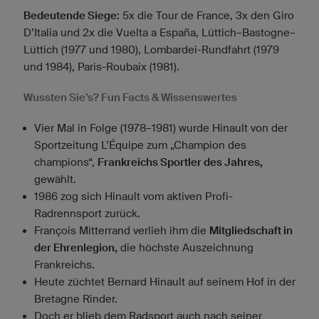
Bedeutende Siege:
5x die Tour de France, 3x den Giro
D’Italia und 2x die Vuelta a España, Lüttich–Bastogne–
Lüttich (1977 und 1980), Lombardei-Rundfahrt (1979
und 1984), Paris-Roubaix (1981).
Wussten Sie’s? Fun Facts & Wissenswertes
Vier Mal in Folge (1978–1981) wurde Hinault von der
Sportzeitung L’Équipe zum „Champion des
champions“,
Frankreichs Sportler des Jahres,
gewählt.
1986 zog sich Hinault vom aktiven Profi-
Radrennsport zurück.
François Mitterrand verlieh ihm die
Mitgliedschaft in
der Ehrenlegion,
die höchste Auszeichnung
Frankreichs.
Heute züchtet Bernard Hinault auf seinem Hof in der
Bretagne Rinder.
Doch er blieb dem Radsport auch nach seiner