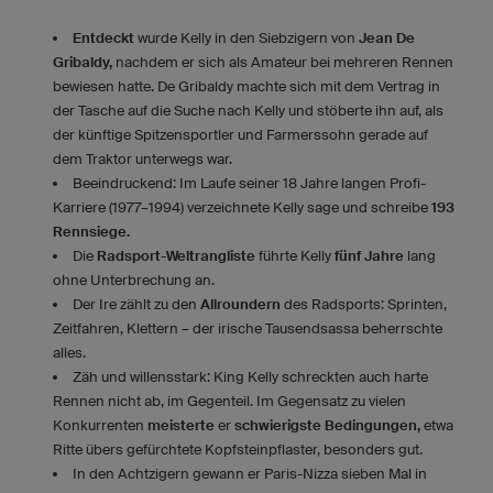
Entdeckt
wurde Kelly in den Siebzigern von
Jean De
Gribaldy,
nachdem er sich als Amateur bei mehreren Rennen
bewiesen hatte. De Gribaldy machte sich mit dem Vertrag in
der Tasche auf die Suche nach Kelly und stöberte ihn auf, als
der künftige Spitzensportler und Farmerssohn gerade auf
dem Traktor unterwegs war.
Beeindruckend: Im Laufe seiner 18 Jahre langen Profi-
Karriere (1977–1994) verzeichnete Kelly sage und schreibe
193
Rennsiege.
Die
Radsport-Weltrangliste
führte Kelly
fünf Jahre
lang
ohne Unterbrechung an.
Der Ire zählt zu den
Allroundern
des Radsports: Sprinten,
Zeitfahren, Klettern – der irische Tausendsassa beherrschte
alles.
Zäh und willensstark: King Kelly schreckten auch harte
Rennen nicht ab, im Gegenteil. Im Gegensatz zu vielen
Konkurrenten
meisterte
er
schwierigste Bedingungen,
etwa
Ritte übers gefürchtete Kopfsteinpflaster, besonders gut.
In den Achtzigern gewann er Paris-Nizza sieben Mal in