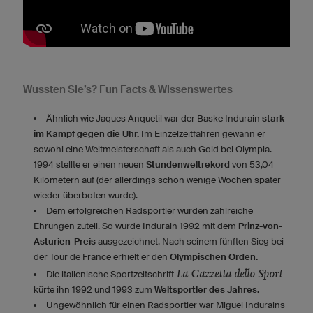
Wussten Sie’s? Fun Facts & Wissenswertes
Ähnlich wie Jaques Anquetil war der Baske Indurain
stark
im Kampf gegen die Uhr.
Im Einzelzeitfahren gewann er
sowohl eine Weltmeisterschaft als auch Gold bei Olympia.
1994 stellte er einen neuen
Stundenweltrekord
von 53,04
Kilometern auf (der allerdings schon wenige Wochen später
wieder überboten wurde).
Dem erfolgreichen Radsportler wurden zahlreiche
Ehrungen zuteil. So wurde Indurain 1992 mit dem
Prinz-von-
Asturien-Preis
ausgezeichnet. Nach seinem fünften Sieg bei
der Tour de France erhielt er den
Olympischen Orden.
La Gazzetta dello Sport
Die italienische Sportzeitschrift
kürte ihn 1992 und 1993 zum
Weltsportler des Jahres.
Ungewöhnlich für einen Radsportler war Miguel Indurains