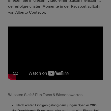
Erleben Sie in diesem Video einen Zusammenschnitt
der erfolgreichsten Momente in der Radsportlaufbahn
von Alberto Contador:
Wussten Sie’s? Fun Facts & Wissenswertes
Nach ersten Erfolgen gelang dem jungen Spanier
2005
der
Durchbruch:
Er gewann unter anderem eine Etappe bei