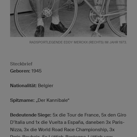
RADSPORTLEGENDE EDDY MERCKX (RECHTS) IM JAHR 1973.
Steckbrief
Geboren:
1945
Nationalität:
Belgier
Spitzname:
„Der Kannibale“
Bedeutende Siege:
5x die Tour de France, 5x den Giro
D’Italia und 1x die Vuelta a España, daneben 3x Paris-
Nizza, 3x die World Road Race Championship, 3x
Paris-Roubaix, 5x Lüttich-Bastogne-Lüttich usw.